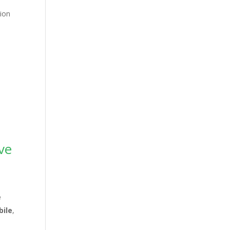
tion
ve
e
bile
,