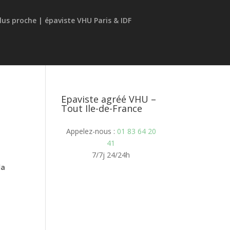
Epaviste agréé VHU –
Tout Ile-de-France
Appelez-nous :
01 83 64 20
41
7/7j 24/24h
la