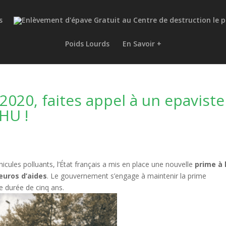
s
Poids Lourds
En Savoir +
2020, faites appel à un epaviste
HU !
éhicules polluants, l’État français a mis en place une nouvelle
prime à 
euros d’aides
. Le gouvernement s’engage à maintenir la prime
e durée de cinq ans.