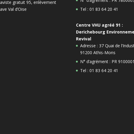
N° d’agrément : PR 780000
aviste gratuit 95, enlèvement
ave Val d’Oise
Tel : 01 83 64 20 41
Centre VHU agréé 91 :
Derichebourg Environnem
Revival
Adresse : 37 Quai de l’Indust
91200 Athis-Mons
N° d’agrément : PR 910000
Tel : 01 83 64 20 41