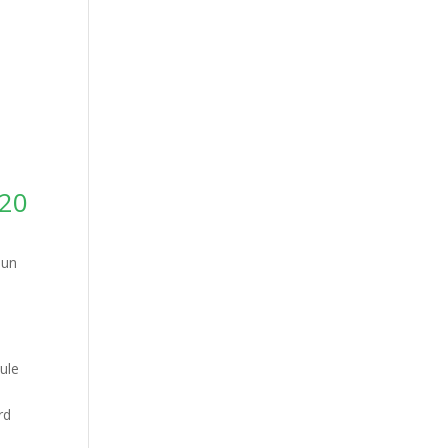
020
 un
ule
rd