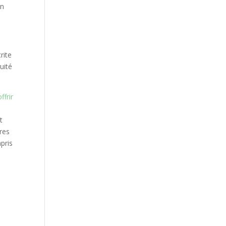
on
rite
uité
offrir
t
ares
pris