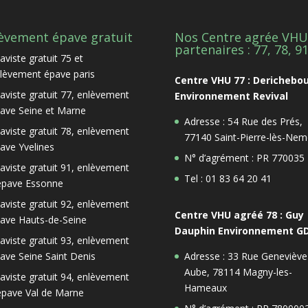
èvement épave gratuit
Nos Centre agrée VHU
partenaires : 77, 78, 9
aviste gratuit 75 et
lèvement épave paris
Centre VHU 77 : Derichebo
aviste gratuit 77, enlèvement
Environnement Revival
ave Seine et Marne
Adresse : 54 Rue des Prés,
aviste gratuit 78, enlèvement
77140 Saint-Pierre-lès-Nem
ave Yvelines
N° d’agrément : PR 770035
aviste gratuit 91, enlèvement
Tel : 01 83 64 20 41
épave Essonne
aviste gratuit 92, enlèvement
Centre VHU agréé 78 : Guy
ave Hauts-de-Seine
Dauphin Environnement G
aviste gratuit 93, enlèvement
ave Seine Saint Denis
Adresse : 33 Rue Geneviève
Aube, 78114 Magny-les-
aviste gratuit 94, enlèvement
Hameaux
épave Val de Marne