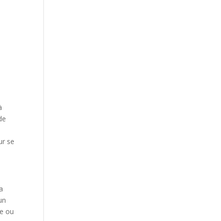
à
de
ur se
sa
un
re ou