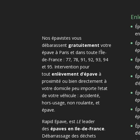
Enl
Ép
en
Nos épavistes vous
Ép
débarassent
gratuitement
votre
ép
épave à Paris et dans toute l’Île-
de-France : 77, 78, 91, 92, 93, 94
Ép
et 95. Intervention pour
ép
tout
enlèvement d’épave
à
Ép
proximité ou bien directement à
d’
votre domicile peu importe l’etat
Ép
de votre véhicule : accidenté,
ép
hors-usage, non roulante, et
Ép
épave.
ép
Rapid Epave, est
LE
leader
Ép
des
épaves en Ile-de-France
.
d’
Débarrassage des déchets