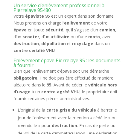
Un service d’enlèvement professionnel à
Pierrelaye 95480
Votre
épaviste 95
est un expert dans son domaine.
Nous prenons en charge l’
enlèvement
de votre
épave
en toute
sécurité
, qu’il s’agisse d’un
camion
,
d’un
scooter
, d’un
utilitaire
ou d’une
moto
, avec
destruction
,
dépollution
et
recyclage
dans un
centre certifié VHU
.
Enlèvement épave Pierrelaye 95 : les documents
à fournir
Bien que l’enlèvement d’épave soit une démarche
obligatoire
, il ne doit pas être effectué de manière
aléatoire dans le
95
. Avant de céder le
véhicule hors
d’usage
à un
centre agréé VHU
, le propriétaire doit
fournir certaines pièces administratives.
L’original de la
carte grise du véhicule
à barrer le
jour de l’enlèvement avec la mention « cédé le » ou
« vendu le » pour
destruction
. En cas de perte ou
de vol de la carte d’immatriculation, une déclaration