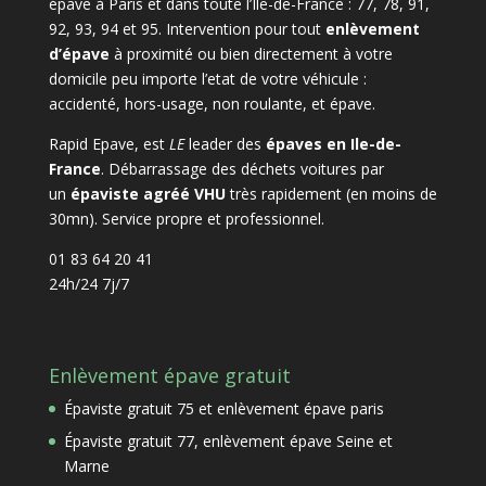
épave à Paris et dans toute l’Île-de-France : 77, 78, 91,
92, 93, 94 et 95. Intervention pour tout
enlèvement
d’épave
à proximité ou bien directement à votre
domicile peu importe l’etat de votre véhicule :
accidenté, hors-usage, non roulante, et épave.
Rapid Epave, est
LE
leader des
épaves en Ile-de-
France
. Débarrassage des déchets voitures par
un
épaviste agréé VHU
très rapidement (en moins de
30mn). Service propre et professionnel.
01 83 64 20 41
24h/24 7j/7
Enlèvement épave gratuit
Épaviste gratuit 75 et enlèvement épave paris
Épaviste gratuit 77, enlèvement épave Seine et
Marne