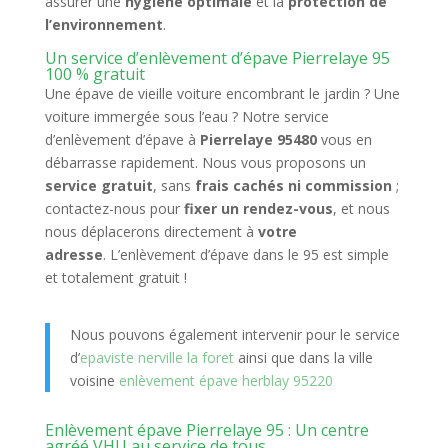
assurer une
hygiène optimale
et la
protection de
l’environnement
.
Un service d’enlèvement d’épave Pierrelaye 95
100 % gratuit
Une épave de vieille voiture encombrant le jardin ? Une
voiture immergée sous l’eau ? Notre service
d’enlèvement d’épave à
Pierrelaye 95480
vous en
débarrasse rapidement. Nous vous proposons un
service gratuit
, sans
frais cachés ni commission
;
contactez-nous pour
fixer un rendez-vous
, et nous
nous déplacerons directement à
votre
adresse
. L’enlèvement d’épave dans le 95 est simple
et totalement gratuit !
Nous pouvons également intervenir pour le service
d’
epaviste nerville la foret
ainsi que dans la ville
voisine
enlèvement épave herblay 95220
Enlèvement épave Pierrelaye 95 : Un centre
agréé VHU au service de tous