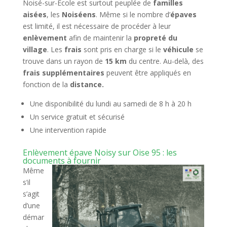
Noisé-sur-École est surtout peuplée de
familles
aisées
, les
Noiséens
. Même si le nombre d’
épaves
est limité, il est nécessaire de procéder à leur
enlèvement
afin de maintenir la
propreté du
village
. Les
frais
sont pris en charge si le
véhicule
se
trouve dans un rayon de
15 km
du centre. Au-delà, des
frais supplémentaires
peuvent être appliqués en
fonction de la
distance.
Une disponibilité du lundi au samedi de 8 h à 20 h
Un service gratuit et sécurisé
Une intervention rapide
Enlèvement épave Noisy sur Oise 95 : les
documents à fournir
Même
s’il
s’agit
d’une
démar