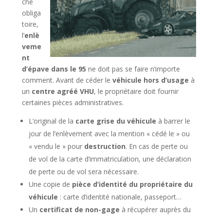
che
obliga
toire,
l’
enlè
veme
nt
d’épave dans le 95
ne doit pas se faire n’importe
comment. Avant de céder le
véhicule hors d’usage
à
un
centre agréé VHU
, le propriétaire doit fournir
certaines pièces administratives.
L’original de la
carte grise du véhicule
à barrer le
jour de l’enlèvement avec la mention « cédé le » ou
« vendu le » pour
destruction
. En cas de perte ou
de vol de la carte d’immatriculation, une déclaration
de perte ou de vol sera nécessaire.
Une copie de
pièce d’identité du propriétaire du
véhicule
: carte d’identité nationale, passeport…
Un
certificat de non-gage
à récupérer auprès du