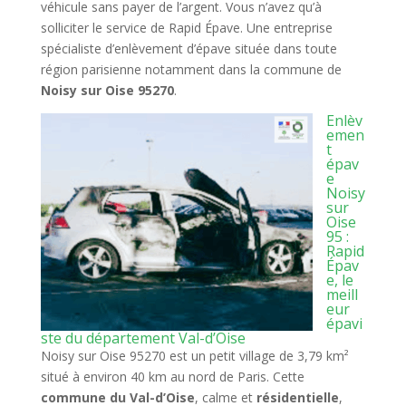
véhicule sans payer de l’argent. Vous n’avez qu’à
solliciter le service de Rapid Épave. Une entreprise
spécialiste d’enlèvement d’épave située dans toute
région parisienne notamment dans la commune de
Noisy sur Oise 95270
.
Enlèv
emen
t
épav
e
Noisy
sur
Oise
95 :
Rapid
Épav
e, le
meill
eur
épavi
ste du département Val-d’Oise
Noisy sur Oise 95270 est un petit village de 3,79 km²
situé à environ 40 km au nord de Paris. Cette
commune du Val-d’Oise
, calme et
résidentielle
,