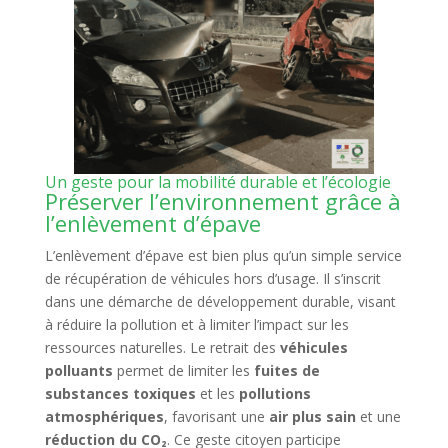
Un geste pour la mobilité durable et l’écologie
Préserver l’environnement grâce à
l’enlèvement d’épave
L’enlèvement d’épave est bien plus qu’un simple service
de récupération de véhicules hors d’usage. Il s’inscrit
dans une démarche de développement durable, visant
à réduire la pollution et à limiter l’impact sur les
ressources naturelles. Le retrait des
véhicules
polluants
permet de limiter les
fuites de
substances toxiques
et les
pollutions
atmosphériques
, favorisant une
air plus sain
et une
réduction du CO₂
. Ce geste citoyen participe