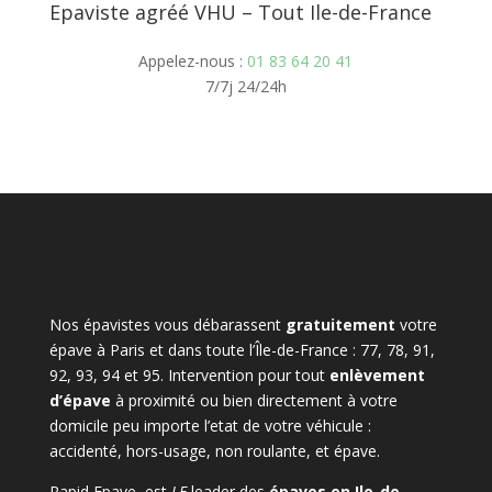
Epaviste agréé VHU – Tout Ile-de-France
Appelez-nous :
01 83 64 20 41
7/7j 24/24h
Nos épavistes vous débarassent
gratuitement
votre
épave à Paris et dans toute l’Île-de-France : 77, 78, 91,
92, 93, 94 et 95. Intervention pour tout
enlèvement
d’épave
à proximité ou bien directement à votre
domicile peu importe l’etat de votre véhicule :
accidenté, hors-usage, non roulante, et épave.
Rapid Epave, est
LE
leader des
épaves en Ile-de-