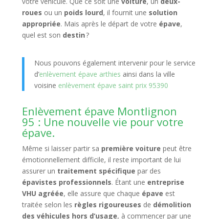
votre véhicule. Que ce soit une
voiture
, un
deux-
roues
ou un
poids lourd
, il fournit une
solution
appropriée
. Mais après le départ de votre
épave
,
quel est son
destin
?
Nous pouvons également intervenir pour le service
d’
enlèvement épave arthies
ainsi dans la ville
voisine
enlèvement épave saint prix 95390
Enlèvement épave Montlignon
95 : Une nouvelle vie pour votre
épave.
Même si laisser partir sa
première voiture
peut être
émotionnellement difficile, il reste important de lui
assurer un
traitement spécifique
par des
épavistes professionnels
. Étant une
entreprise
VHU agréée
, elle assure que chaque
épave
est
traitée selon les
règles rigoureuses
de
démolition
des véhicules hors d’usage
, à commencer par une