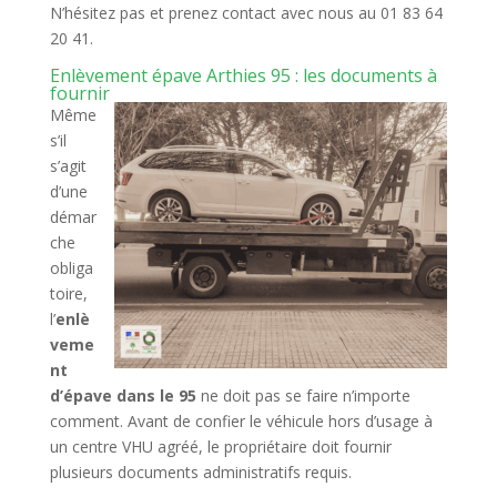
N’hésitez pas et prenez contact avec nous au 01 83 64
20 41.
Enlèvement épave Arthies 95 : les documents à
fournir
Même
s’il
s’agit
d’une
démar
che
obliga
toire,
l’
enlè
veme
nt
d’épave dans le 95
ne doit pas se faire n’importe
comment. Avant de confier le véhicule hors d’usage à
un centre VHU agréé, le propriétaire doit fournir
plusieurs documents administratifs requis.