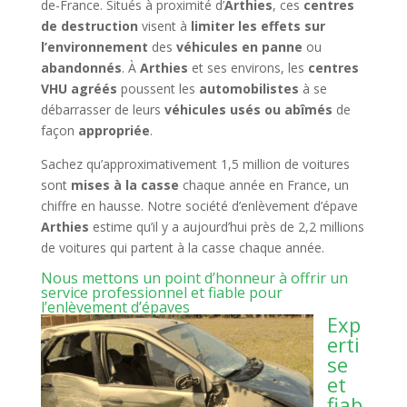
de-France. Situés à proximité d’
Arthies
, ces
centres
de destruction
visent à
limiter les effets sur
l’environnement
des
véhicules en panne
ou
abandonnés
. À
Arthies
et ses environs, les
centres
VHU agréés
poussent les
automobilistes
à se
débarrasser de leurs
véhicules usés ou abîmés
de
façon
appropriée
.
Sachez qu’approximativement 1,5 million de voitures
sont
mises à la casse
chaque année en France, un
chiffre en hausse. Notre société d’enlèvement d’épave
Arthies
estime qu’il y a aujourd’hui près de 2,2 millions
de voitures qui partent à la casse chaque année.
Nous mettons un point d’honneur à offrir un
service professionnel et fiable pour
l’enlèvement d’épaves
Exp
erti
se
et
fiab