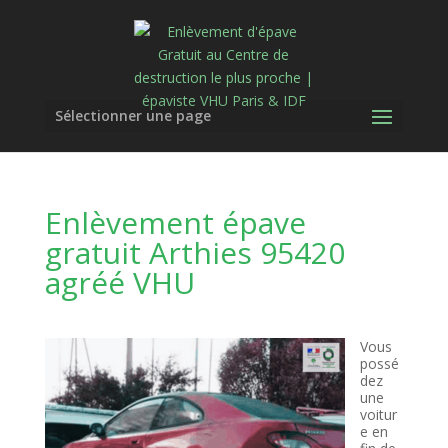
Sélectionner une page
Enlèvement épave
gratuit Arthies 95420
agréé VHU
Vous
possé
dez
une
voitur
e en