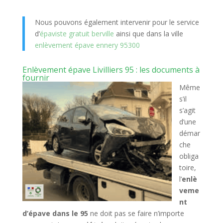
Nous pouvons également intervenir pour le service
d’
épaviste gratuit berville
ainsi que dans la ville
enlèvement épave ennery 95300
Enlèvement épave Livilliers 95 : les documents à
fournir
Même
s’il
s’agit
d’une
démar
che
obliga
toire,
l’
enlè
veme
nt
d’épave dans le 95
ne doit pas se faire n’importe