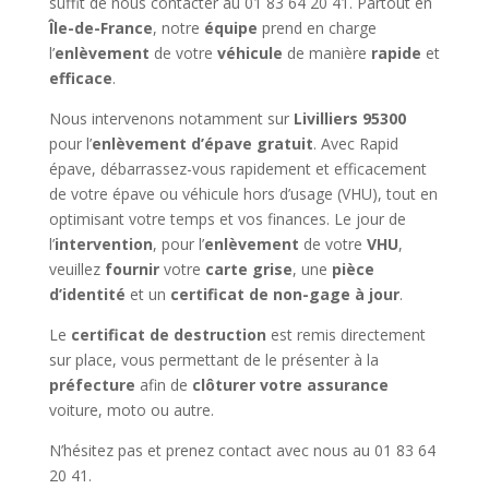
suffit de nous contacter au 01 83 64 20 41. Partout en
Île-de-France
, notre
équipe
prend en charge
l’
enlèvement
de votre
véhicule
de manière
rapide
et
efficace
.
Nous intervenons notamment sur
Livilliers 95300
pour l’
enlèvement d’épave gratuit
. Avec Rapid
épave, débarrassez-vous rapidement et efficacement
de votre épave ou véhicule hors d’usage (VHU), tout en
optimisant votre temps et vos finances. Le jour de
l’
intervention
, pour l’
enlèvement
de votre
VHU
,
veuillez
fournir
votre
carte grise
, une
pièce
d’identité
et un
certificat de non-gage à jour
.
Le
certificat de destruction
est remis directement
sur place, vous permettant de le présenter à la
préfecture
afin de
clôturer votre assurance
voiture, moto ou autre.
N’hésitez pas et prenez contact avec nous au 01 83 64
20 41.