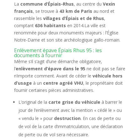
La
commune d’Épiais-Rhus
, au centre du
Vexin
français
, se trouve à
43 km de Paris
au nord et
rassemble les
villages d’Épiais et de Rhus
,
comptant
636 habitants
en 2014.La ville est
renommée pour deux monuments majeurs : l’Église
Notre-Dame et son site archéologique gallo-romain.
Enlèvement épave Épiais Rhus 95 : les
documents à fournir
Même s’il s’agit d’une démarche obligatoire,
l’
enlèvement d’épave dans le 95
ne doit pas se faire
n’importe comment. Avant de céder le
véhicule hors
d’usage
à un
centre agréé VHU
, le propriétaire doit
fournir certaines pièces administratives.
L’original de la
carte grise du véhicule
à barrer le
jour de l’enlèvement avec la mention « cédé le » ou
« vendu le » pour
destruction
. En cas de perte ou
de vol de la carte d’immatriculation, une déclaration
de perte ou de vol sera nécessaire.