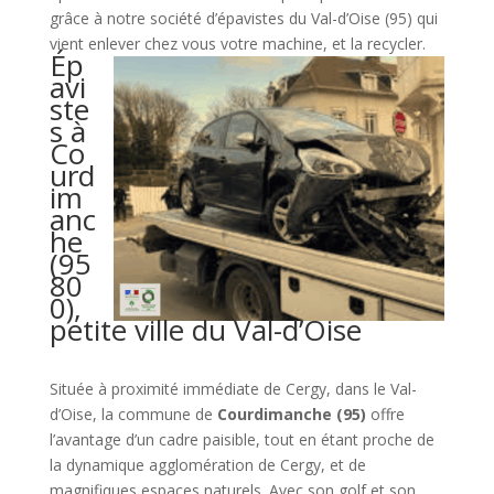
grâce à notre société d’épavistes du Val-d’Oise (95) qui
vient enlever chez vous votre machine, et la recycler.
Ép
avi
ste
s à
Co
urd
im
anc
he
(95
80
0),
petite ville du Val-d’Oise
Située à proximité immédiate de Cergy, dans le Val-
d’Oise, la commune de
Courdimanche (95)
offre
l’avantage d’un cadre paisible, tout en étant proche de
la dynamique agglomération de Cergy, et de
magnifiques espaces naturels. Avec son golf et son