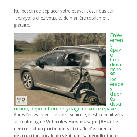
Nul besoin de déplacer votre épave, c’est nous qui
l’extrayons chez vous, et de manière totalement
gratuite.
Enlèv
emen
t
épav
e
Cour
dima
nche
95,
les
étape
s
d’apr
ès :
destr
uction, dépollution, recyclage de votre épave
Après l’enlèvement de votre véhicule, il est conduit vers
un centre agréé
Véhicules Hors d’Usage (VHU)
. Le
centre
suit un
protocole strict
afin d’assurer la
destruction totale
du
véhicule
, sa
dépollution
et