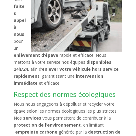
faite
s
appel
à
nous
pour
un
enlèvement d’épave
rapide et efficace. Nous
mettons à votre service nos équipes
disponibles
24h/24
, afin d’
enlever votre véhicule hors service
rapidement
, garantissant une
intervention
immédiate
et efficace.
Respect des normes écologiques
Nous nous engageons à dépolluer et recycler votre
épave selon les normes écologiques les plus strictes.
Nos
services
vous permettent de contribuer à la
protection de l’environnement
, en limitant
l’
empreinte carbone
générée par la
destruction de