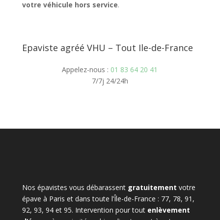
votre véhicule hors service
.
Epaviste agréé VHU – Tout Ile-de-France
Appelez-nous :
01 83 64 20 41
7/7j 24/24h
Nos épavistes vous débarassent
gratuitement
votre
épave à Paris et dans toute l’Île-de-France : 77, 78, 91,
92, 93, 94 et 95. Intervention pour tout
enlèvement