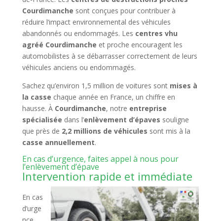
Courdimanche
sont conçues pour contribuer à
réduire l’impact environnemental des véhicules
abandonnés ou endommagés. Les
centres vhu
agréé Courdimanche
et proche encouragent les
automobilistes à se débarrasser correctement de leurs
véhicules anciens ou endommagés.
Sachez qu’environ 1,5 million de voitures sont
mises à
la casse
chaque année en France, un chiffre en
hausse. À
Courdimanche
, notre
entreprise
spécialisée
dans l’
enlèvement d’épaves
souligne
que près de
2,2 millions de véhicules
sont mis à la
casse annuellement
.
En cas d’urgence, faites appel à nous pour
l’enlèvement d’épave
Intervention rapide et immédiate
En cas
d’urge
nce,