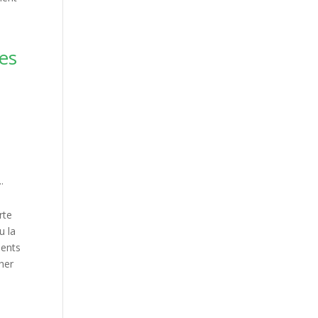
ves
.
rte
u la
ments
cher