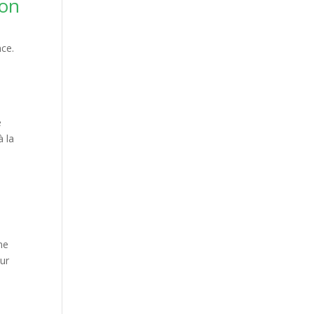
ion
nce.
e
à la
ne
ur