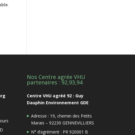
able
.
Nos Centre agrée VHU
1
partenaires : 92,93,94
urg
Centre VHU agréé 92 : Guy
Dauphin Environnement GDE
Adresse : 19, chemin des Petits
ours
Marais – 92230 GENNEVILLIERS
 D
N° d’agrément : PR 920001 B