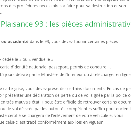
ons des procédures nécessaires à faire pour sa destruction et son
s.
laisance 93 : les pièces administrati
e ou accidenté
dans le 93, vous devez fournir certaines pièces
 cédée le » ou « vendue le »
: carte d’identité nationale, passeport, permis de conduire …
jours délivré par le Ministère de l’Intérieur ou à télécharger en ligne.
e carte grise, vous devez présenter certains documents. En cas de pe
lloir présenter une déclaration de perte ou de vol signée par la police o
 en très mauvais état, il peut être difficile de retrouver certains docu
e ou de vol délivrée par les autorités compétentes suffira pour enclen
iste certifié se chargera de l’enlèvement de votre véhicule et vous
que celui-ci est traité conformément aux lois en vigueur.