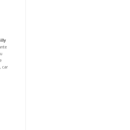
illy
ante
au
e
, car