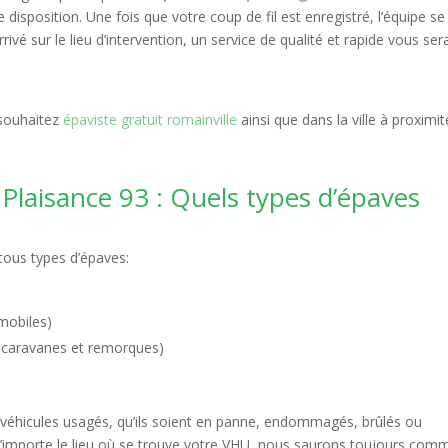
 disposition. Une fois que votre coup de fil est enregistré, l’équipe se
rivé sur le lieu d’intervention, un service de qualité et rapide vous ser
 souhaitez
épaviste gratuit romainville
ainsi que dans la ville à proximit
Plaisance 93 : Quels types d’épaves
tous types d’épaves:
omobiles)
s, caravanes et remorques)
 véhicules usagés, qu’ils soient en panne, endommagés, brûlés ou
importe le lieu où se trouve votre VHU, nous saurons toujours com