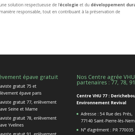
 une solution respectueuse de l’
écologie
et du
développement dur
manière responsable, tout en contribuant à la préservation de
èvement épave gratuit
Nos Centre agrée VHU
partenaires : 77, 78, 9
aviste gratuit 75 et
lèvement épave paris
Centre VHU 77 : Derichebo
aviste gratuit 77, enlèvement
Environnement Revival
ave Seine et Marne
Adresse : 54 Rue des Prés,
aviste gratuit 78, enlèvement
77140 Saint-Pierre-lès-Nem
ave Yvelines
N° d’agrément : PR 770035
aviste gratuit 91, enlèvement