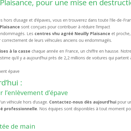
Plaisance, pour une mise en destruct
 hors d’usage et d’épaves, vous en trouverez dans toute l’Ile-de-Fra
 Plaisance
sont conçues pour contribuer à réduire l’impact
u endommagés. Les
centres vhu agréé Neuilly Plaisance
et proche,
er correctement de leurs véhicules anciens ou endommagés.
ises à la casse
chaque année en France, un chiffre en hausse. Notr
ime qu’il y a aujourd’hui près de 2,2 millions de voitures qui partent 
d’hui :
ur l’enlèvement d’épave
’un véhicule hors d’usage.
Contactez-nous dès aujourd’hui
pour u
té professionnelle
. Nos équipes sont disponibles à tout moment po
rtée de main