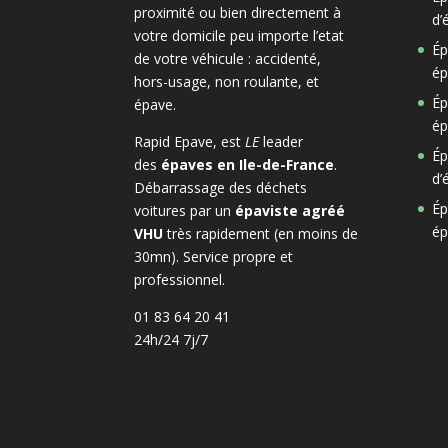
proximité ou bien directement à
d’
votre domicile peu importe l’etat
Ép
de votre véhicule : accidenté,
ép
hors-usage, non roulante, et
Ép
épave.
ép
Rapid Epave, est
LE
leader
Ép
des
épaves en Ile-de-France
.
d’
Débarrassage des déchets
Ép
voitures par un
épaviste agréé
ép
VHU
très rapidement (en moins de
30mn). Service propre et
professionnel.
01 83 64 20 41
24h/24 7j/7