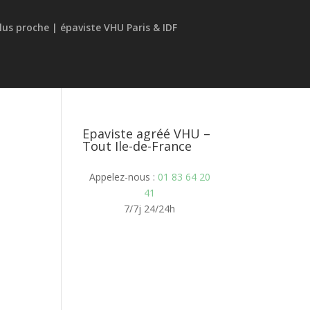
Epaviste agréé VHU –
Tout Ile-de-France
Appelez-nous :
01 83 64 20
41
7/7j 24/24h