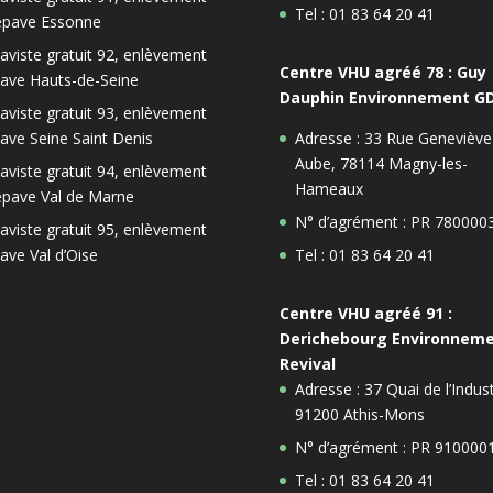
Tel : 01 83 64 20 41
épave Essonne
aviste gratuit 92, enlèvement
Centre VHU agréé 78 : Guy
ave Hauts-de-Seine
Dauphin Environnement G
aviste gratuit 93, enlèvement
ave Seine Saint Denis
Adresse : 33 Rue Geneviève
Aube, 78114 Magny-les-
aviste gratuit 94, enlèvement
Hameaux
épave Val de Marne
N° d’agrément : PR 780000
aviste gratuit 95, enlèvement
ave Val d’Oise
Tel : 01 83 64 20 41
Centre VHU agréé 91 :
Derichebourg Environnem
Revival
Adresse : 37 Quai de l’Indust
91200 Athis-Mons
N° d’agrément : PR 910000
Tel : 01 83 64 20 41