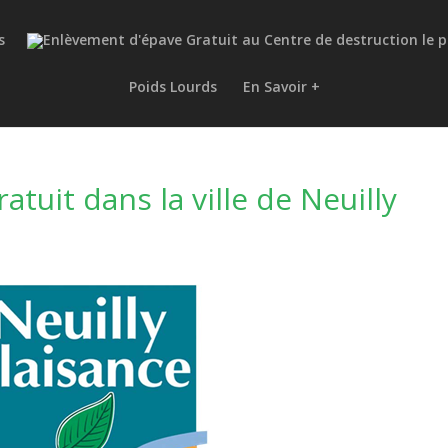
s
Poids Lourds
En Savoir +
tuit dans la ville de Neuilly