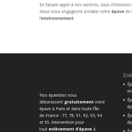
En faisant appel à nos services, vous choisissez
Nous nous engageons à traiter votre
épave
de 
l’
environnement
.
Enl
Ép
en
Nos épavistes vous
Ép
débarassent
gratuitement
votre
ép
épave à Paris et dans toute l’Île-
de-France : 77, 78, 91, 92, 93, 94
Ép
et 95. Intervention pour
ép
tout
enlèvement d’épave
à
Ép