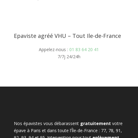
Epaviste agréé VHU – Tout Ile-de-France
Appelez-nous :
01 83 64 20 41
7/7j 24/24h
Nos épavistes vous débarassent
gratuitement
votre
épave à Paris et dans toute l’Île-de-France : 77, 78, 91,
92, 93, 94 et 95. Intervention pour tout
enlèvement