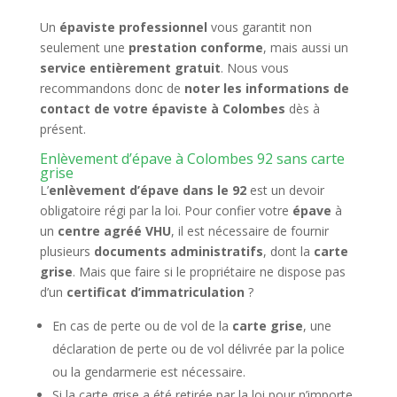
Un
épaviste professionnel
vous garantit non
seulement une
prestation conforme
, mais aussi un
service entièrement gratuit
. Nous vous
recommandons donc de
noter les informations de
contact de votre épaviste à Colombes
dès à
présent.
Enlèvement d’épave à Colombes 92 sans carte
grise
L’
enlèvement d’épave dans le 92
est un devoir
obligatoire régi par la loi. Pour confier votre
épave
à
un
centre agréé VHU
, il est nécessaire de fournir
plusieurs
documents administratifs
, dont la
carte
grise
. Mais que faire si le propriétaire ne dispose pas
d’un
certificat d’immatriculation
?
En cas de perte ou de vol de la
carte grise
, une
déclaration de perte ou de vol délivrée par la police
ou la gendarmerie est nécessaire.
Si la carte grise a été retirée par la loi pour n’importe