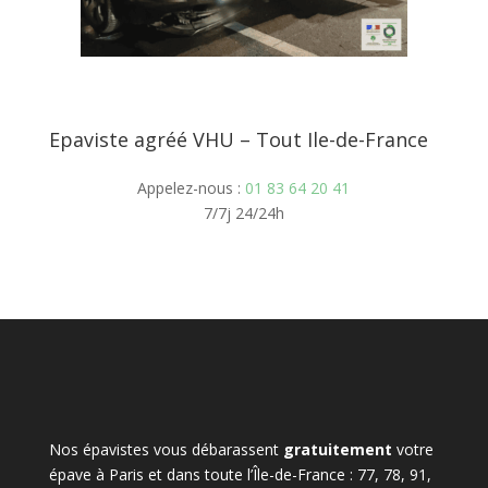
Epaviste agréé VHU – Tout Ile-de-France
Appelez-nous :
01 83 64 20 41
7/7j 24/24h
Nos épavistes vous débarassent
gratuitement
votre
épave à Paris et dans toute l’Île-de-France : 77, 78, 91,