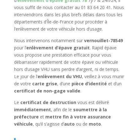
d’
enlèvement d’épave gratuit 78
7j/7 & 24h/24, il
vous suffit de nous contacter au 01 83 64 20 41. Nous
interviendrons dans les plus brefs délais dans tous les
départements d’Île-de-France pour procéder à
l’enlèvement de votre véhicule hors d’usage.
Nous intervenons notamment sur
vernouillet-78549
pour l’
enlèvement d’épave gratuit
. Rapid épave
vous propose une prestation efficace pour vous
débarrasser rapidement de votre épave ou véhicule
hors d’usage VHU sans perdre d’argent, ni de temps.
Le jour de l’
enlèvement du VHU
, veillez à vous munir
de votre
carte grise
, d’une
pièce d’identité
et d’un
certificat de non-gage valide
.
Le
certificat de destruction
vous est délivré
immédiatement
, afin de le
soumettre à la
préfecture
et
mettre fin à votre assurance
véhicule
, qu’il s’agisse d’
auto
ou de
moto
.