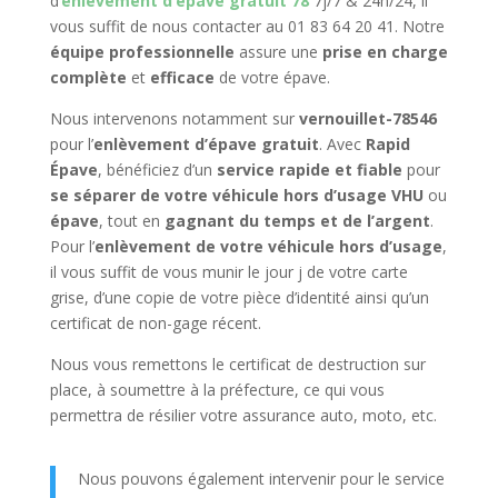
d’
enlèvement d’épave gratuit 78
7j/7 & 24h/24, il
vous suffit de nous contacter au 01 83 64 20 41. Notre
équipe professionnelle
assure une
prise en charge
complète
et
efficace
de votre épave.
Nous intervenons notamment sur
vernouillet-78546
pour l’
enlèvement d’épave gratuit
. Avec
Rapid
Épave
, bénéficiez d’un
service rapide et fiable
pour
se séparer de votre véhicule hors d’usage VHU
ou
épave
, tout en
gagnant du temps et de l’argent
.
Pour l’
enlèvement de votre véhicule hors d’usage
,
il vous suffit de vous munir le jour j de votre carte
grise, d’une copie de votre pièce d’identité ainsi qu’un
certificat de non-gage récent.
Nous vous remettons le certificat de destruction sur
place, à soumettre à la préfecture, ce qui vous
permettra de résilier votre assurance auto, moto, etc.
Nous pouvons également intervenir pour le service