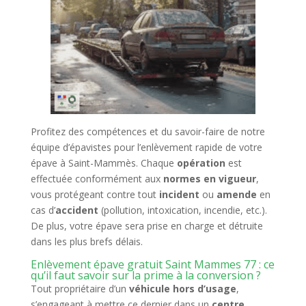
Profitez des compétences et du savoir-faire de notre
équipe d’épavistes pour l’enlèvement rapide de votre
épave à Saint-Mammès. Chaque
opération
est
effectuée conformément aux
normes en vigueur
,
vous protégeant contre tout
incident
ou
amende
en
cas d’
accident
(pollution, intoxication, incendie, etc.).
De plus, votre épave sera prise en charge et détruite
dans les plus brefs délais.
Enlèvement épave gratuit Saint Mammes 77 : ce
qu’il faut savoir sur la prime à la conversion ?
Tout propriétaire d’un
véhicule hors d’usage
,
s’engageant à mettre ce dernier dans un
centre