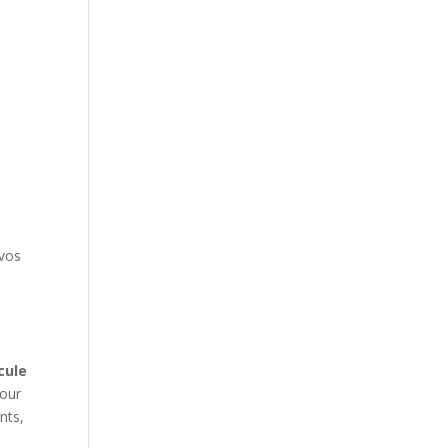
 vos
cule
pour
nts,