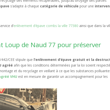
le recyclage des éléments récupérables, jusqu’au broyage des parties
’épave
s’adapte à chaque
catégorie de véhicule
pour une
interven
ervice d’
enlèvement d’épave combs la ville 77380
ainsi que dans la vil
nt Loup de Naud 77 pour préserver
75/442/CEE stipule que
l’enlèvement d’épave gratuit et la destruc
HU agréé
afin que les conditions déterminées par la loi soient respect
montage et du recyclage en veillant à ce que les substances polluante
agréé VHU
est en mesure de garantir un accompagnement pour les