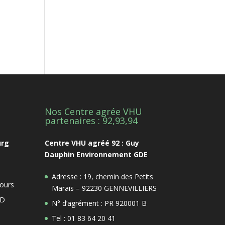
Nos Centre agrée VHU
1
partenaires : 92,93,94
urg
Centre VHU agréé 92 : Guy
Dauphin Environnement GDE
Adresse : 19, chemin des Petits
ours
Marais – 92230 GENNEVILLIERS
 D
N° d’agrément : PR 920001 B
Tel : 01 83 64 20 41