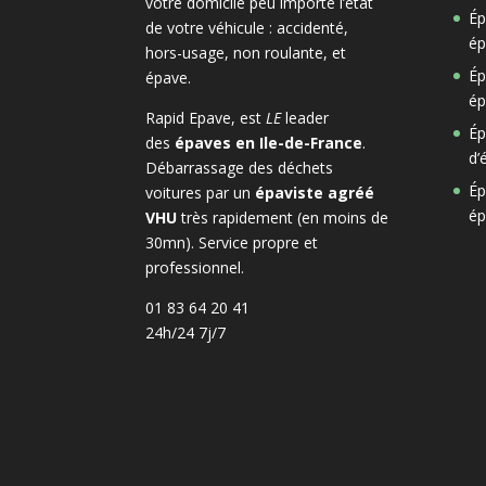
votre domicile peu importe l’etat
Ép
de votre véhicule : accidenté,
ép
hors-usage, non roulante, et
Ép
épave.
ép
Rapid Epave, est
LE
leader
Ép
des
épaves en Ile-de-France
.
d’
Débarrassage des déchets
Ép
voitures par un
épaviste agréé
ép
VHU
très rapidement (en moins de
30mn). Service propre et
professionnel.
01 83 64 20 41
24h/24 7j/7