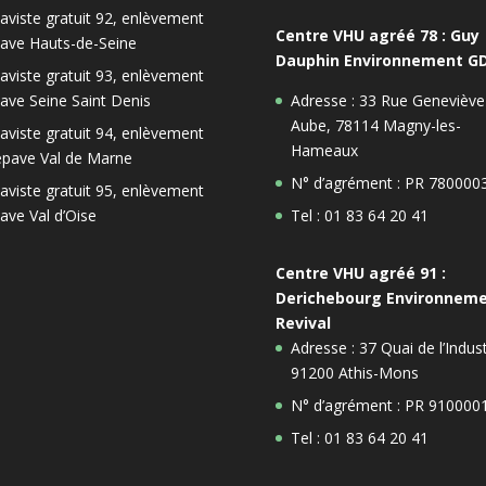
aviste gratuit 92, enlèvement
Centre VHU agréé 78 : Guy
ave Hauts-de-Seine
Dauphin Environnement G
aviste gratuit 93, enlèvement
ave Seine Saint Denis
Adresse : 33 Rue Geneviève
Aube, 78114 Magny-les-
aviste gratuit 94, enlèvement
Hameaux
épave Val de Marne
N° d’agrément : PR 780000
aviste gratuit 95, enlèvement
ave Val d’Oise
Tel : 01 83 64 20 41
Centre VHU agréé 91 :
Derichebourg Environnem
Revival
Adresse : 37 Quai de l’Indust
91200 Athis-Mons
N° d’agrément : PR 910000
Tel : 01 83 64 20 41