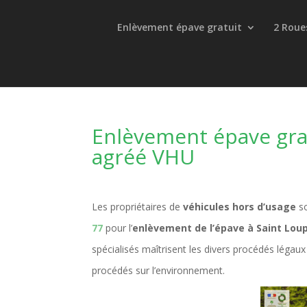
Enlèvement épave gratuit
2 Roue
Enlèvement épave gra
agréé VHU
Les propriétaires de
véhicules hors d’usage
so
77
pour l’
enlèvement de l’épave à Saint Lou
spécialisés maîtrisent les divers procédés léga
procédés sur l’environnement.