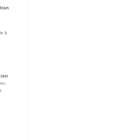
tion
le à
tion
ées.
s