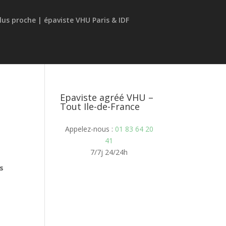
Epaviste agréé VHU –
Tout Ile-de-France
Appelez-nous :
01 83 64 20
41
7/7j 24/24h
s