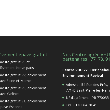
èvement épave gratuit
Nos Centre agrée VHU
partenaires : 77, 78, 9
aviste gratuit 75 et
lèvement épave paris
Centre VHU 77 : Derichebo
aviste gratuit 77, enlèvement
Environnement Revival
ave Seine et Marne
Adresse : 54 Rue des Prés,
aviste gratuit 78, enlèvement
77140 Saint-Pierre-lès-Nem
ave Yvelines
N° d’agrément : PR 770035
aviste gratuit 91, enlèvement
Tel : 01 83 64 20 41
épave Essonne