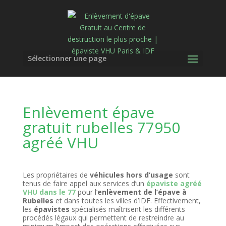
Sélectionner une page
Enlèvement épave
gratuit rubelles 77950
agréé VHU
Les propriétaires de
véhicules hors d’usage
sont
tenus de faire appel aux services d’un
épaviste agréé
VHU dans le 77
pour l’
enlèvement de l’épave à
Rubelles
et dans toutes les villes d’IDF. Effectivement,
les
épavistes
spécialisés maîtrisent les différents
procédés légaux qui permettent de restreindre au