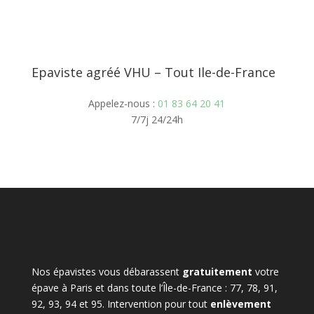
Epaviste agréé VHU – Tout Ile-de-France
Appelez-nous :
01 83 64 20 41
7/7j 24/24h
Nos épavistes vous débarassent
gratuitement
votre
épave à Paris et dans toute l’Île-de-France : 77, 78, 91,
92, 93, 94 et 95. Intervention pour tout
enlèvement