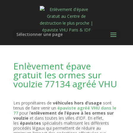
Sélectionner une page
Enlèvement épave
gratuit les ormes sur
voulzie 77134 agréé VHU
Les propriétaires de
véhicules hors d’usage
sont
tenus de faire venir un
épaviste agréé VHU dans le
77
pour l’
enlèvement de l’épave à les ormes sur
voulzie
et dans toutes les villes d’IDF. En effet,
les
épavistes
spécialisés maîtrisent les différents
procédés légaux qui permettent de réduire au