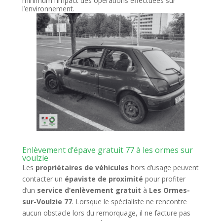
minimum l’impact des opérations effectuées sur
l’environnement.
Enlèvement d’épave gratuit 77 à les ormes sur
voulzie
Les
propriétaires de véhicules
hors d’usage peuvent
contacter un
épaviste de proximité
pour profiter
d’un
service d’enlèvement gratuit
à
Les Ormes-
sur-Voulzie 77
. Lorsque le spécialiste ne rencontre
aucun obstacle lors du remorquage, il ne facture pas