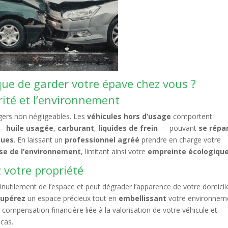
que de garder votre épave chez vous ?
urité et l’environnement
gers non négligeables. Les
véhicules hors d’usage
comportent
—
huile usagée
,
carburant
,
liquides de frein
— pouvant
se répa
ques
. En laissant un
professionnel agréé
prendre en charge votre
se de l’environnement
, limitant ainsi votre
empreinte écologiqu
z votre propriété
utilement de l’espace et peut dégrader l’apparence de votre domicil
cupérez
un espace précieux tout en
embellissant
votre environnem
compensation financière liée à la valorisation de votre véhicule et
acas.