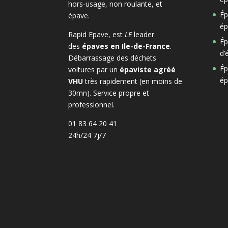
hors-usage, non roulante, et
Ép
épave.
ép
Rapid Epave, est
LE
leader
Ép
des
épaves en Ile-de-France
.
d’
Débarrassage des déchets
Ép
voitures par un
épaviste agréé
ép
VHU
très rapidement (en moins de
30mn). Service propre et
professionnel.
01 83 64 20 41
24h/24 7j/7