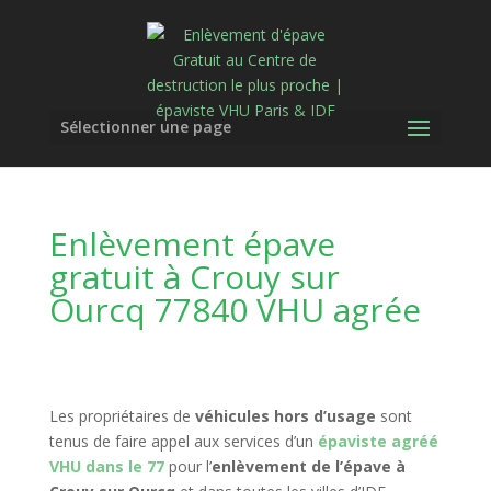
Sélectionner une page
Enlèvement épave
gratuit à Crouy sur
Ourcq 77840 VHU agrée
Les propriétaires de
véhicules hors d’usage
sont
tenus de faire appel aux services d’un
épaviste agréé
VHU dans le 77
pour l’
enlèvement de l’épave à