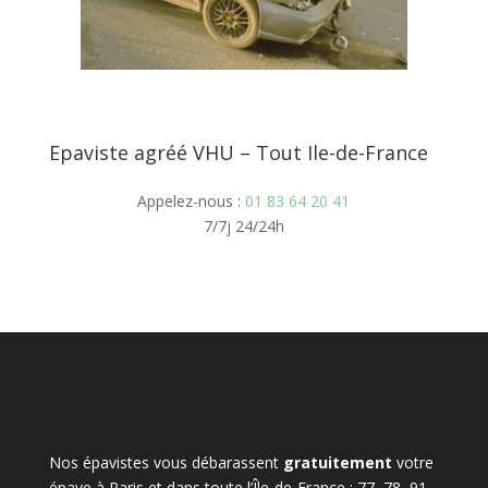
Epaviste agréé VHU – Tout Ile-de-France
Appelez-nous :
01 83 64 20 41
7/7j 24/24h
Nos épavistes vous débarassent
gratuitement
votre
épave à Paris et dans toute l’Île-de-France : 77, 78, 91,