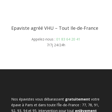
Epaviste agréé VHU – Tout Ile-de-France
Appelez-nous :
01 83 64 20 41
7/7j 24/24h
Nos épavistes vous débarassent
gratuitement
votre
épave à Paris et dans toute l’Île-de-France : 77, 78, 91,
92, 93, 94 et 95. Intervention pour tout
enlèvement