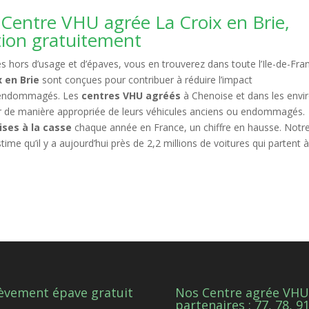
Centre VHU agrée La Croix en Brie,
tion gratuitement
 hors d’usage et d’épaves, vous en trouverez dans toute l’Ile-de-Fra
 en Brie
sont conçues pour contribuer à réduire l’impact
u endommagés. Les
centres VHU agréés
à Chenoise et dans les envi
r de manière appropriée de leurs véhicules anciens ou endommagés.
ises à la casse
chaque année en France, un chiffre en hausse. Notr
me qu’il y a aujourd’hui près de 2,2 millions de voitures qui partent à
èvement épave gratuit
Nos Centre agrée VHU
partenaires : 77, 78, 9