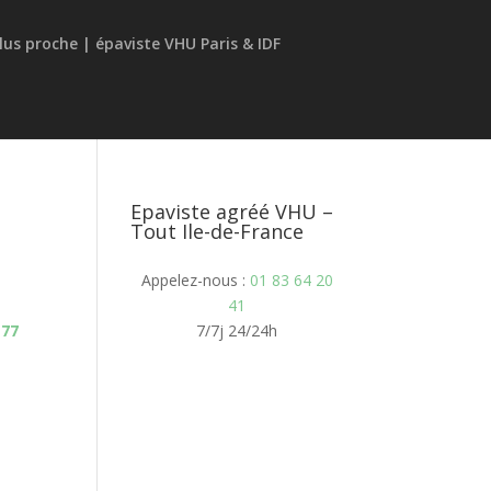
Epaviste agréé VHU –
Tout Ile-de-France
Appelez-nous :
01 83 64 20
41
 77
7/7j 24/24h