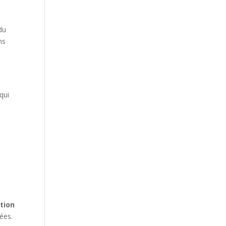
du
ns
,
qui
,
ction
ées.