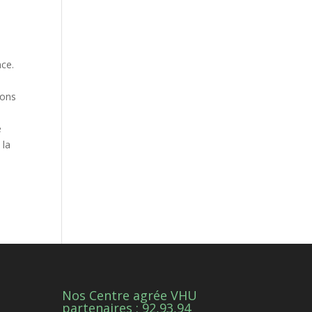
nce.
rons
e
 la
Nos Centre agrée VHU
1
partenaires : 92,93,94