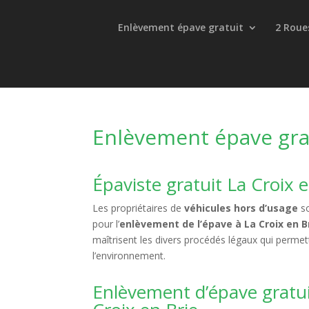
Enlèvement épave gratuit
2 Roue
Enlèvement épave grat
Épaviste gratuit La Croix
Les propriétaires de
véhicules hors d’usage
so
pour l’
enlèvement de l’épave à La Croix en B
maîtrisent les divers procédés légaux qui perme
l’environnement.
Enlèvement d’épave gratui