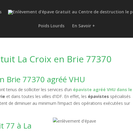
s
Poids Lourds
En Savoir +
uit La Croix en Brie 77370
 en Brie 77370 agréé VHU
nt tenus de solliciter les services d’un
épaviste agréé VHU dans le
rie
et dans toutes les villes d’IDF. En effet, les
épavistes
spécialisés
ttent de diminuer au minimum l’impact des opérations exécutées sur
t 77 à La