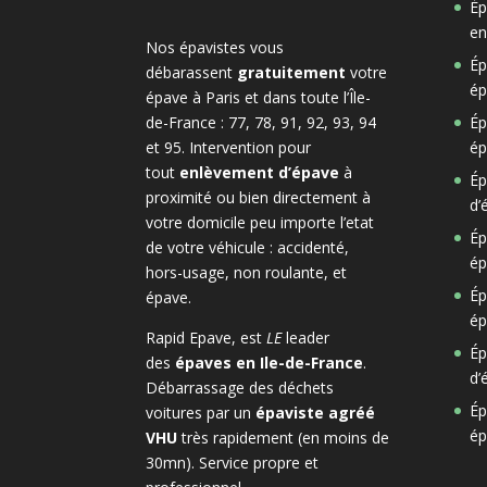
Ép
en
Nos épavistes vous
Ép
débarassent
gratuitement
votre
ép
épave à Paris et dans toute l’Île-
de-France : 77, 78, 91, 92, 93, 94
Ép
et 95. Intervention pour
ép
tout
enlèvement d’épave
à
Ép
proximité ou bien directement à
d’
votre domicile peu importe l’etat
Ép
de votre véhicule : accidenté,
ép
hors-usage, non roulante, et
Ép
épave.
ép
Rapid Epave, est
LE
leader
Ép
des
épaves en Ile-de-France
.
d’
Débarrassage des déchets
Ép
voitures par un
épaviste agréé
ép
VHU
très rapidement (en moins de
30mn). Service propre et