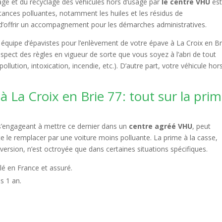
age et du recyclage des véhicules hors d’usage par
le centre VHU
es
nces polluantes, notamment les huiles et les résidus de
d’offrir un accompagnement pour les démarches administratives.
re équipe d’épavistes pour l’enlèvement de votre épave à La Croix en Br
spect des règles en vigueur de sorte que vous soyez à l’abri de tout
lution, intoxication, incendie, etc.). D’autre part, votre véhicule hor
 La Croix en Brie 77: tout sur la pri
 s’engageant à mettre ce dernier dans un
centre agréé VHU
, peut
ite le remplacer par une voiture moins polluante. La prime à la casse,
sion, n’est octroyée que dans certaines situations spécifiques.
lé en France et assuré.
s 1 an.
.