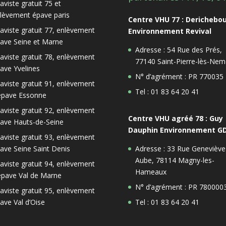
aviste gratuit 75 et
lèvement épave paris
Centre VHU 77 : Derichebo
aviste gratuit 77, enlèvement
Environnement Revival
ave Seine et Marne
Adresse : 54 Rue des Prés,
aviste gratuit 78, enlèvement
77140 Saint-Pierre-lès-Nem
ave Yvelines
N° d’agrément : PR 770035
aviste gratuit 91, enlèvement
Tel : 01 83 64 20 41
épave Essonne
aviste gratuit 92, enlèvement
Centre VHU agréé 78 : Guy
ave Hauts-de-Seine
Dauphin Environnement G
aviste gratuit 93, enlèvement
ave Seine Saint Denis
Adresse : 33 Rue Geneviève
Aube, 78114 Magny-les-
aviste gratuit 94, enlèvement
Hameaux
épave Val de Marne
N° d’agrément : PR 780000
aviste gratuit 95, enlèvement
ave Val d’Oise
Tel : 01 83 64 20 41