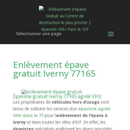
Sélectionner une page
Enlèvement épave
gratuit Iverny 77165
Épaviste gratuit Iverny 77165 agréé VHU
Les propriétaires de
véhicules hors d’usage
sont
tenus de solliciter les services d’un
épaviste agréé
VHU dans le 77
pour l’
enlèvement de l’épave à
iverny
et dans toutes les villes d’IDF. En effet, les
épavistes
spécialisés maîtrisent les divers procédés