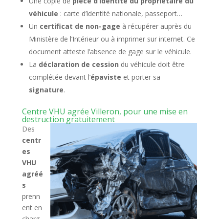
Une copie de
pièce d’identité du propriétaire du
véhicule
: carte d’identité nationale, passeport…
Un
certificat de non-gage
à récupérer auprès du
Ministère de l’Intérieur ou à imprimer sur internet. Ce
document atteste l’absence de gage sur le véhicule.
La
déclaration de cession
du véhicule doit être
complétée devant l’
épaviste
et porter sa
signature
.
Centre VHU agrée Villeron, pour une mise en
destruction gratuitement
Des
centr
es
VHU
agréé
s
prenn
ent en
charg