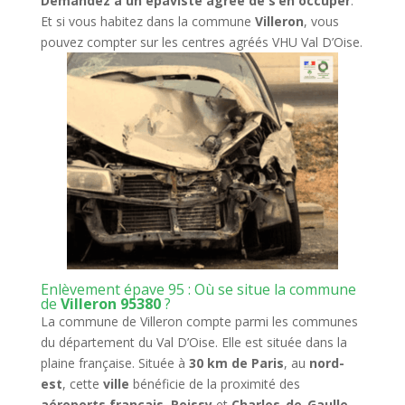
Demandez à un épaviste agréé de s’en occuper
.
Et si vous habitez dans la commune
Villeron
, vous
pouvez compter sur les centres agréés VHU Val D’Oise.
Enlèvement épave 95 : Où se situe la commune
de
Villeron 95380
?
La commune de Villeron compte parmi les communes
du département du Val D’Oise. Elle est située dans la
plaine française. Située à
30 km de Paris
, au
nord-
est
, cette
ville
bénéficie de la proximité des
aéroports français
,
Roissy
et
Charles-de-Gaulle
.