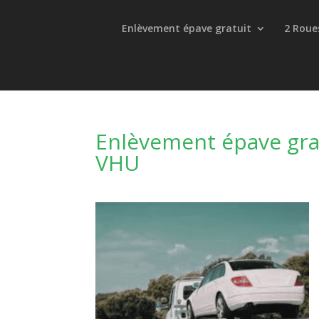
Enlèvement épave gratuit
2 Roue
Enlèvement épave gra
VHU