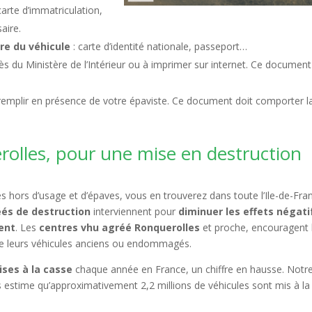
carte d’immatriculation,
aire.
ire du véhicule
: carte d’identité nationale, passeport…
s du Ministère de l’Intérieur ou à imprimer sur internet. Ce document
remplir en présence de votre épaviste. Ce document doit comporter l
olles, pour une mise en destruction
 hors d’usage et d’épaves, vous en trouverez dans toute l’Ile-de-Fra
éés de destruction
interviennent pour
diminuer les effets négati
ent
. Les
centres vhu agréé Ronquerolles
et proche, encouragent 
de leurs véhicules anciens ou endommagés.
ises à la casse
chaque année en France, un chiffre en hausse. Notr
 estime qu’approximativement 2,2 millions de véhicules sont mis à la