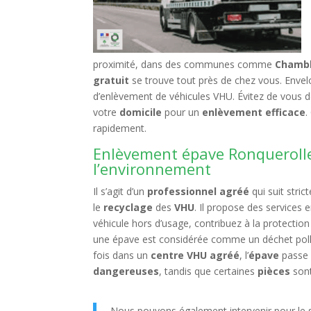
proximité, dans des communes comme
Chambly
gratuit
se trouve tout près de chez vous. Envelo
d’enlèvement de véhicules VHU. Évitez de vous 
votre
domicile
pour un
enlèvement efficace
.
rapidement.
Enlèvement épave Ronquerolles
l’environnement
Il s’agit d’un
professionnel agréé
qui suit stri
le
recyclage
des
VHU
. Il propose des services 
véhicule hors d’usage, contribuez à la protection 
une épave est considérée comme un déchet pollu
fois dans un
centre VHU agréé
, l’
épave
passe
dangereuses
, tandis que certaines
pièces
son
Nous pouvons également intervenir pour le s