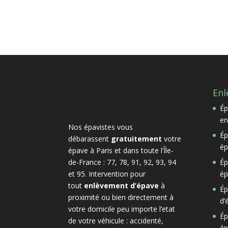
Enl
Ép
en
Nos épavistes vous
Ép
débarassent
gratuitement
votre
ép
épave à Paris et dans toute l’Île-
de-France : 77, 78, 91, 92, 93, 94
Ép
et 95. Intervention pour
ép
tout
enlèvement d’épave
à
Ép
proximité ou bien directement à
d’
votre domicile peu importe l’etat
Ép
de votre véhicule : accidenté,
ép