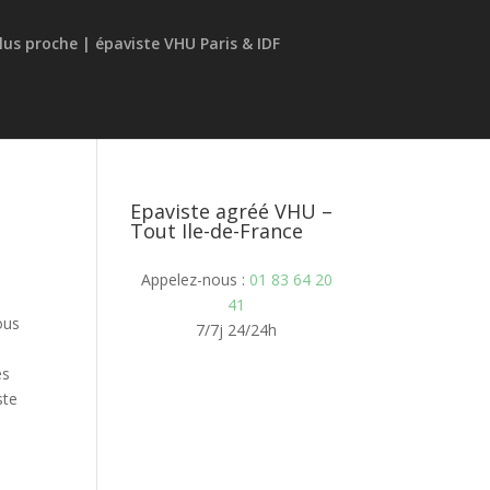
Epaviste agréé VHU –
Tout Ile-de-France
Appelez-nous :
01 83 64 20
41
ous
7/7j 24/24h
es
ste