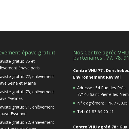
èvement épave gratuit
Nos Centre agrée VHU
partenaires : 77, 78, 9
aviste gratuit 75 et
lèvement épave paris
Centre VHU 77 : Derichebo
aviste gratuit 77, enlèvement
Environnement Revival
ave Seine et Marne
Adresse : 54 Rue des Prés,
aviste gratuit 78, enlèvement
77140 Saint-Pierre-lès-Nem
ave Yvelines
N° d’agrément : PR 770035
aviste gratuit 91, enlèvement
Tel : 01 83 64 20 41
épave Essonne
aviste gratuit 92, enlèvement
Centre VHU agréé 78 : Guy
ave Hauts-de-Seine