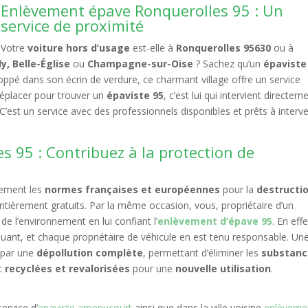
Enlèvement épave Ronquerolles 95 : Un
service de proximité
Votre
voiture hors d’usage
est-elle à
Ronquerolles 95630
ou à
, Belle-Église
ou
Champagne-sur-Oise
? Sachez qu’un
épaviste
ppé dans son écrin de verdure, ce charmant village offre un service
déplacer pour trouver un
épaviste 95
, c’est lui qui intervient directem
 C’est un service avec des professionnels disponibles et prêts à interve
 95 : Contribuez à la protection de
ctement les
normes françaises et européennes
pour la
destructi
entièrement gratuits. Par la même occasion, vous, propriétaire d’un
de l’environnement en lui confiant l’
enlèvement d’épave 95
. En effe
ant, et chaque propriétaire de véhicule en est tenu responsable. Un
 par une
dépollution complète
, permettant d’éliminer les
substanc
t
recyclées et revalorisées
pour une
nouvelle utilisation
.
ervice d’
epaviste amenucourt
ainsi que dans la ville voisine
enlèveme