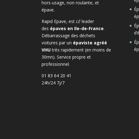
hors-usage, non roulante, et
Ép
épave.
ép
Rapid Epave, est
LE
leader
Ép
des
épaves en Ile-de-France
.
d’
Débarrassage des déchets
Ép
voitures par un
épaviste agréé
ép
VHU
très rapidement (en moins de
30mn). Service propre et
professionnel.
01 83 64 20 41
24h/24 7j/7