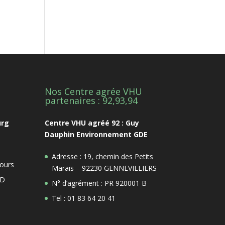
Nos Centre agrée VHU
1
partenaires : 92,93,94
urg
Centre VHU agréé 92 : Guy
Dauphin Environnement GDE
Adresse : 19, chemin des Petits
ours
Marais – 92230 GENNEVILLIERS
 D
N° d’agrément : PR 920001 B
Tel : 01 83 64 20 41