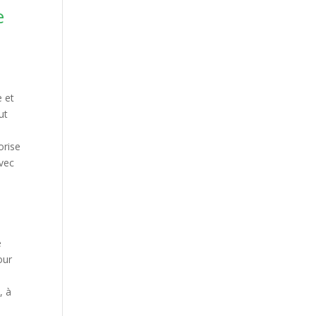
e
e et
ut
orise
avec
e
our
, à