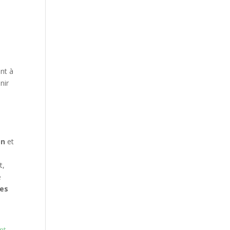
ent à
nir
on
et
t,
e
es
nt