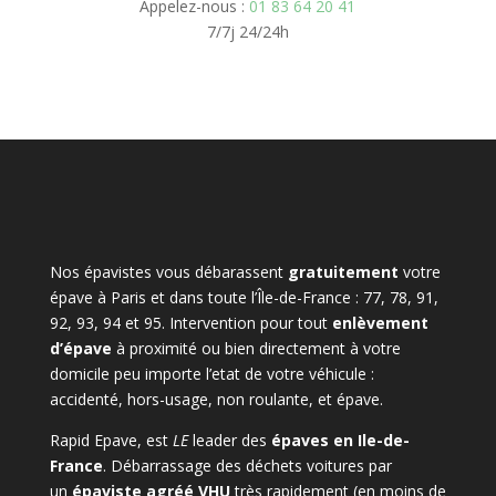
Appelez-nous :
01 83 64 20 41
7/7j 24/24h
Nos épavistes vous débarassent
gratuitement
votre
épave à Paris et dans toute l’Île-de-France : 77, 78, 91,
92, 93, 94 et 95. Intervention pour tout
enlèvement
d’épave
à proximité ou bien directement à votre
domicile peu importe l’etat de votre véhicule :
accidenté, hors-usage, non roulante, et épave.
Rapid Epave, est
LE
leader des
épaves en Ile-de-
France
. Débarrassage des déchets voitures par
un
épaviste agréé VHU
très rapidement (en moins de