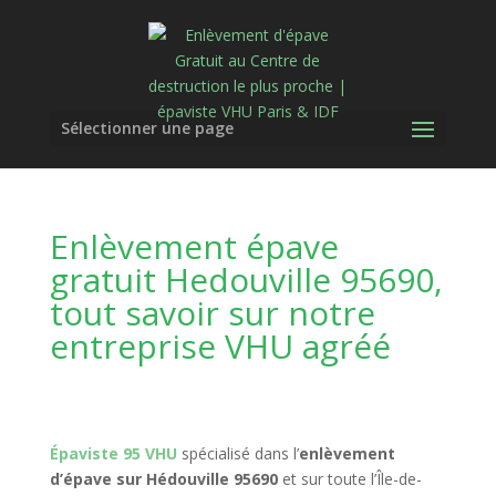
Sélectionner une page
Enlèvement épave
gratuit Hedouville 95690,
tout savoir sur notre
entreprise VHU agréé
Épaviste 95 VHU
spécialisé dans l’
enlèvement
d’épave sur Hédouville 95690
et sur toute l’Île-de-