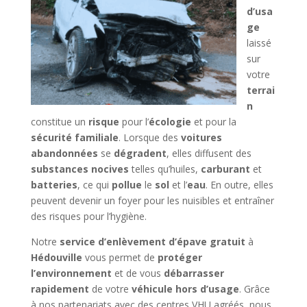
d’usa
ge
laissé
sur
votre
terrai
n
constitue un
risque
pour l’
écologie
et pour la
sécurité familiale
. Lorsque des
voitures
abandonnées
se
dégradent
, elles diffusent des
substances nocives
telles qu’huiles,
carburant
et
batteries
, ce qui
pollue
le
sol
et l’
eau
. En outre, elles
peuvent devenir un foyer pour les nuisibles et entraîner
des risques pour l’hygiène.
Notre
service d’enlèvement d’épave gratuit
à
Hédouville
vous permet de
protéger
l’environnement
et de vous
débarrasser
rapidement
de votre
véhicule hors d’usage
. Grâce
à nos partenariats avec des centres VHU agréés, nous