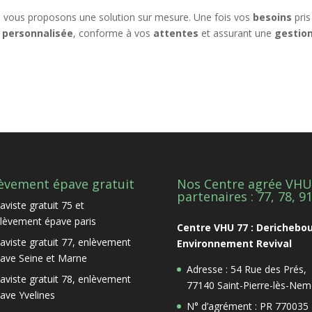
us vous proposons une solution sur mesure. Une fois vos
besoins
pris
 personnalisée
, conforme à vos
attentes
et assurant une
gestio
èvement épave gratuit
Nos Centre agrée VHU
partenaires : 77, 78, 9
aviste gratuit 75 et
lèvement épave paris
Centre VHU 77 : Derichebo
aviste gratuit 77, enlèvement
Environnement Revival
ave Seine et Marne
Adresse : 54 Rue des Prés,
aviste gratuit 78, enlèvement
77140 Saint-Pierre-lès-Nem
ave Yvelines
N° d’agrément : PR 770035