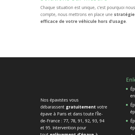
Chaque situation est unique, c’est pourquoi no
compte, nous mettrons en place une
stratégie
efficace de votre véhicule hors d’usage
.
Enl
Ép
en
Nos épavistes vous
Ép
débarassent
gratuitement
votre
ép
épave à Paris et dans toute l’Île-
de-France : 77, 78, 91, 92, 93, 94
Ép
et 95. Intervention pour
ép
tout
enlèvement d’épave
à