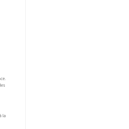
nce.
des
à la