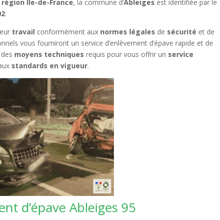
n
région Île-de-France
, la commune d’
Ableiges
est identifiée par le
02
.
 leur
travail
conformément aux
normes légales
de
sécurité
et de
onnels vous fourniront un service d’enlèvement d’épave rapide et de
 des
moyens techniques
requis pour vous offrir un
service
 aux
standards en vigueur
.
ent d’épave Ableiges 95