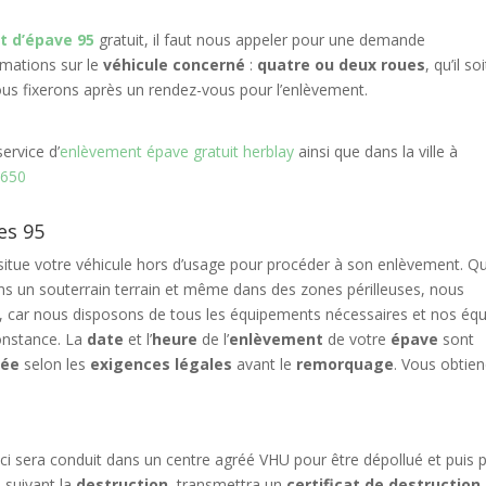
 d’épave 95
gratuit, il faut nous appeler pour une demande
rmations sur le
véhicule concerné
:
quatre ou deux roues
, qu’il soi
ous fixerons après un rendez-vous pour l’enlèvement.
ervice d’
enlèvement épave gratuit herblay
ainsi que dans la ville à
5650
es 95
e situe votre véhicule hors d’usage pour procéder à son enlèvement. Q
dans un souterrain terrain et même dans des zones périlleuses, nous
e, car nous disposons de tous les équipements nécessaires et nos éq
constance. La
date
et l’
heure
de l’
enlèvement
de votre
épave
sont
rée
selon les
exigences légales
avant le
remorquage
. Vous obtie
i-ci sera conduit dans un centre agréé VHU pour être dépollué et puis 
s
suivant la
destruction
, transmettra un
certificat de destruction