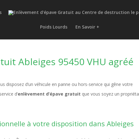
s
Poids Lourds
En Savoir +
tuit Ableiges 95450 VHU agréé
us disposez d’un véhicule en panne ou hors-service qui gêne votre
ervice d’
enlèvement d’épave gratuit
que vous soyez un propriéta
ionnelle à votre disposition dans Ableiges