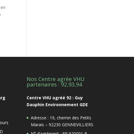
 en
n
Nos Centre agrée VHU
1
partenaires : 92,93,94
urg
Centre VHU agréé 92 : Guy
Dauphin Environnement GDE
Adresse : 19, chemin des Petits
ours
Marais – 92230 GENNEVILLIERS
 D
N° d’agrément : PR 920001 B