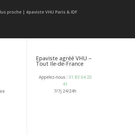
Epaviste agréé VHU –
Tout Ile-de-France
Appelez-nous :
01 83 64 20
41
7/7j 24/24h
ire