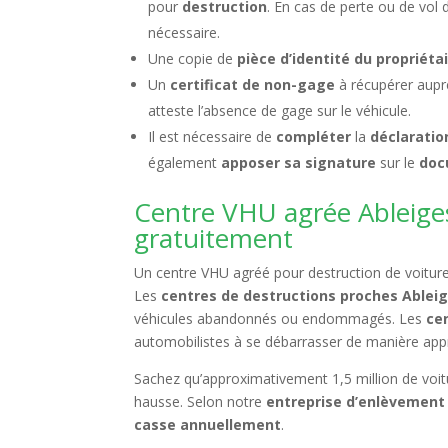
pour
destruction
. En cas de perte ou de vol 
nécessaire.
Une copie de
pièce d’identité du propriéta
Un
certificat de non-gage
à récupérer auprè
atteste l’absence de gage sur le véhicule.
Il est nécessaire de
compléter
la
déclaratio
également
apposer sa signature
sur le
doc
Centre VHU agrée Ableige
gratuitement
Un centre VHU agréé pour destruction de voitures
Les
centres de destructions proches Ablei
véhicules abandonnés ou endommagés. Les
ce
automobilistes à se débarrasser de manière ap
Sachez qu’approximativement 1,5 million de voi
hausse. Selon notre
entreprise d’enlèvement
casse annuellement
.