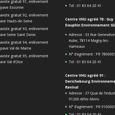
aviste gratuit 91, enlèvement
Tel : 01 83 64 20 41
épave Essonne
aviste gratuit 92, enlèvement
Centre VHU agréé 78 : Guy
ave Hauts-de-Seine
Dauphin Environnement G
aviste gratuit 93, enlèvement
ave Seine Saint Denis
Adresse : 33 Rue Geneviève
Aube, 78114 Magny-les-
aviste gratuit 94, enlèvement
Hameaux
épave Val de Marne
N° d’agrément : PR 780000
aviste gratuit 95, enlèvement
ave Val d’Oise
Tel : 01 83 64 20 41
Centre VHU agréé 91 :
Derichebourg Environnem
Revival
Adresse : 37 Quai de l’Indust
91200 Athis-Mons
N° d’agrément : PR 910000
Tel : 01 83 64 20 41