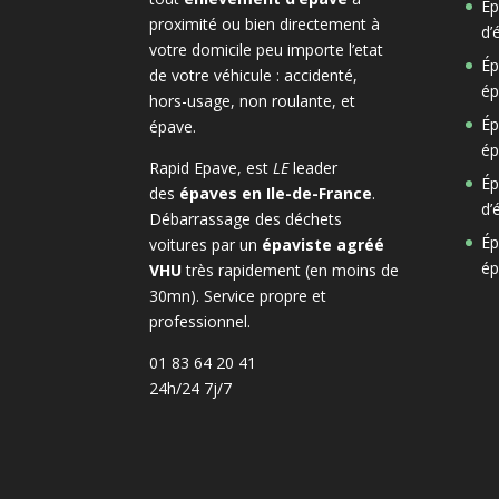
Ép
proximité ou bien directement à
d’
votre domicile peu importe l’etat
Ép
de votre véhicule : accidenté,
ép
hors-usage, non roulante, et
Ép
épave.
ép
Rapid Epave, est
LE
leader
Ép
des
épaves en Ile-de-France
.
d’
Débarrassage des déchets
Ép
voitures par un
épaviste agréé
ép
VHU
très rapidement (en moins de
30mn). Service propre et
professionnel.
01 83 64 20 41
24h/24 7j/7