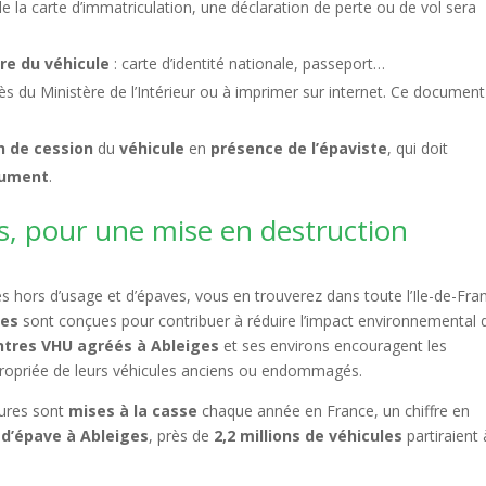
de la carte d’immatriculation, une déclaration de perte ou de vol sera
ire du véhicule
: carte d’identité nationale, passeport…
s du Ministère de l’Intérieur ou à imprimer sur internet. Ce document
n de cession
du
véhicule
en
présence de l’épaviste
, qui doit
ument
.
s, pour une mise en destruction
 hors d’usage et d’épaves, vous en trouverez dans toute l’Ile-de-Fra
ges
sont conçues pour contribuer à réduire l’impact environnemental 
ntres VHU agréés à Ableiges
et ses environs encouragent les
propriée de leurs véhicules anciens ou endommagés.
tures sont
mises à la casse
chaque année en France, un chiffre en
 d’épave à Ableiges
, près de
2,2 millions de véhicules
partiraient 