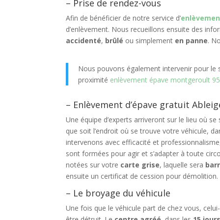
– Prise de rendez-vous
Afin de bénéficier de notre service d’
enlèvement
d’enlèvement. Nous recueillons ensuite des info
accidenté
,
brûlé
ou simplement
en panne
. N
Nous pouvons également intervenir pour le s
proximité
enlèvement épave montgeroult 9
– Enlèvement d’épave gratuit Ableig
Une équipe d’experts arriveront sur le lieu où s
que soit l’endroit où se trouve votre véhicule, 
intervenons avec efficacité et professionnalism
sont formées pour agir et s’adapter à toute cir
notées sur votre
carte grise
, laquelle sera
bar
ensuite un certificat de cession pour démolition.
– Le broyage du véhicule
Une fois que le véhicule part de chez vous, celu
être détruit. Le
centre agréé
, dans les
15 jour