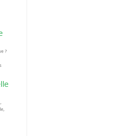
e
ve ?
s
lle
,
le,