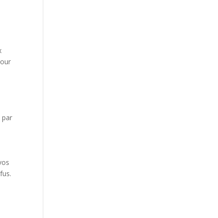
x
pour
n par
vos
fus.