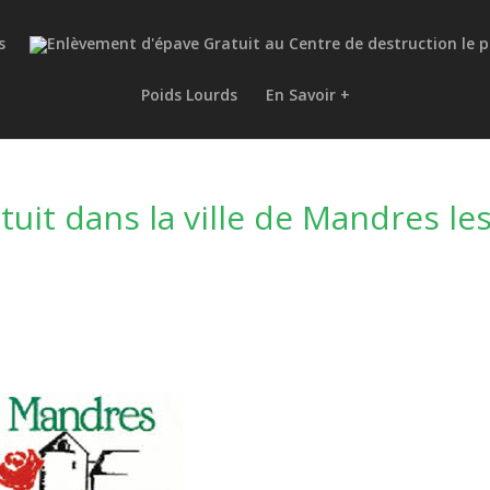
s
Poids Lourds
En Savoir +
uit dans la ville de Mandres le