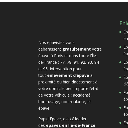
Enl
Ép
en
Nos épavistes vous
Ép
débarassent
gratuitement
votre
ép
épave à Paris et dans toute l’Île-
de-France : 77, 78, 91, 92, 93, 94
Ép
et 95. Intervention pour
ép
tout
enlèvement d’épave
à
Ép
proximité ou bien directement à
d’
votre domicile peu importe l’etat
Ép
de votre véhicule : accidenté,
ép
hors-usage, non roulante, et
Ép
épave.
ép
Rapid Epave, est
LE
leader
Ép
des
épaves en Ile-de-France
.