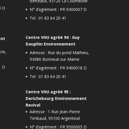
Berteaux, 93120 La Courneuve
3 D
N° d’agrément : PR 9300007 D
Tel : 01 83 64 20 41
Centre VHU agréé 94 : Guy
ent
Dauphin Environnement
rie,
Adresse : Rue du pond Mathieu,
94380 Bonneuil-sur-Marne
1 D
N° d’agrément : PR 9400018 D
Tel : 01 83 64 20 41
Centre VHU agréé 95 :
Derichebourg Environnement
Revival
Adresse : 1 Rue Jean-Pierre
Timbaud, 95100 Argenteuil
N° d’agrément : PR 9500005 D