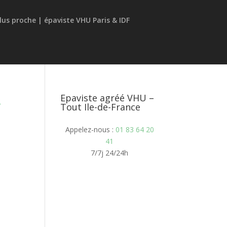
s
Epaviste agréé VHU –
Tout Ile-de-France
Appelez-nous :
01 83 64 20
41
7/7j 24/24h