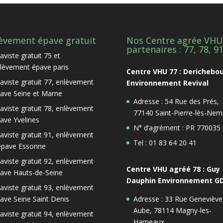
èvement épave gratuit
Nos Centre agrée VHU
partenaires : 77, 78, 9
aviste gratuit 75 et
lèvement épave paris
Centre VHU 77 : Derichebo
aviste gratuit 77, enlèvement
Environnement Revival
ave Seine et Marne
Adresse : 54 Rue des Prés,
aviste gratuit 78, enlèvement
77140 Saint-Pierre-lès-Nem
ave Yvelines
N° d’agrément : PR 770035
aviste gratuit 91, enlèvement
Tel : 01 83 64 20 41
épave Essonne
aviste gratuit 92, enlèvement
Centre VHU agréé 78 : Guy
ave Hauts-de-Seine
Dauphin Environnement G
aviste gratuit 93, enlèvement
ave Seine Saint Denis
Adresse : 33 Rue Geneviève
Aube, 78114 Magny-les-
aviste gratuit 94, enlèvement
Hameaux