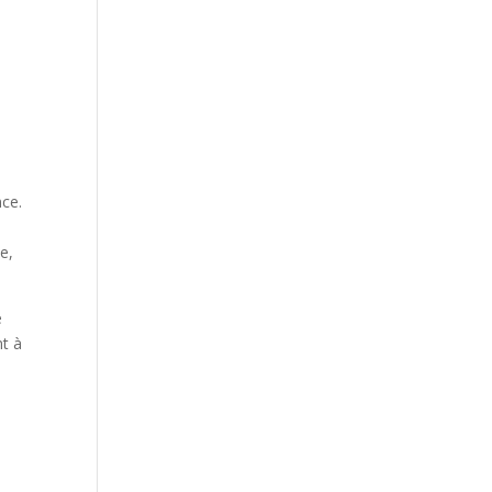
nce.
e,
e
nt à