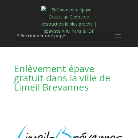
Sélectionner une page
Enlèvement épave
gratuit dans la ville de
Limeil Brevannes