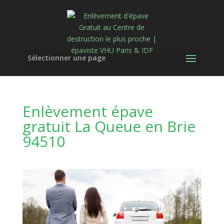
Sélectionner une page
Enlèvement épave
gratuit La Queue en Brie
94510