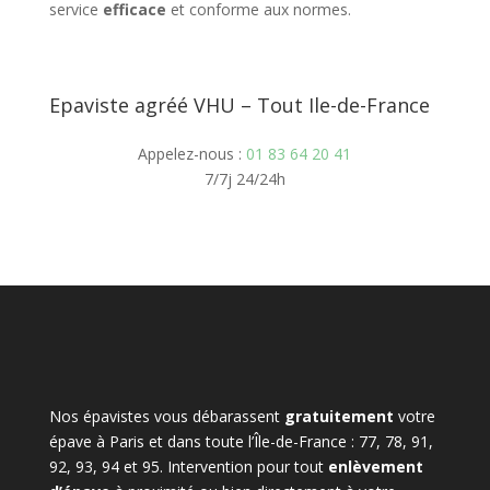
service
efficace
et conforme aux normes.
Epaviste agréé VHU – Tout Ile-de-France
Appelez-nous :
01 83 64 20 41
7/7j 24/24h
Nos épavistes vous débarassent
gratuitement
votre
épave à Paris et dans toute l’Île-de-France : 77, 78, 91,
92, 93, 94 et 95. Intervention pour tout
enlèvement