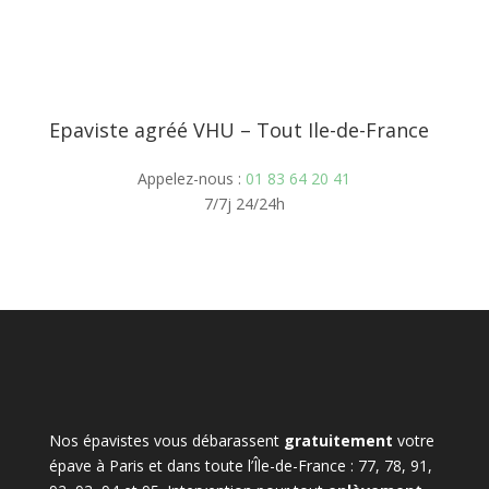
Epaviste agréé VHU – Tout Ile-de-France
Appelez-nous :
01 83 64 20 41
7/7j 24/24h
Nos épavistes vous débarassent
gratuitement
votre
épave à Paris et dans toute l’Île-de-France : 77, 78, 91,