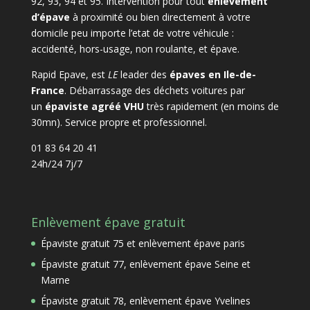
92, 93, 94 et 95. Intervention pour tout
enlèvement
d’épave
à proximité ou bien directement à votre
domicile peu importe l’etat de votre véhicule :
accidenté, hors-usage, non roulante, et épave.
Rapid Epave, est
LE
leader des
épaves en Ile-de-
France
. Débarrassage des déchets voitures par
un
épaviste agréé VHU
très rapidement (en moins de
30mn). Service propre et professionnel.
01 83 64 20 41
24h/24 7j/7
Enlèvement épave gratuit
Épaviste gratuit 75 et enlèvement épave paris
Épaviste gratuit 77, enlèvement épave Seine et
Marne
Épaviste gratuit 78, enlèvement épave Yvelines