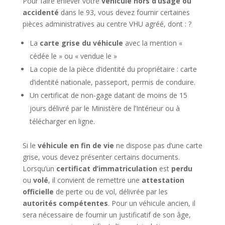
Pour faire enlever votre
véhicule hors d’usage ou
accidenté
dans le 93, vous devez fournir certaines
pièces administratives au centre VHU agréé, dont : ?
La
carte grise du véhicule
avec la mention «
cédée le » ou « vendue le »
La copie de la pièce d’identité du propriétaire : carte
d’identité nationale, passeport, permis de conduire.
Un certificat de non-gage datant de moins de 15
jours délivré par le Ministère de l’Intérieur ou à
télécharger en ligne.
Si le
véhicule en fin de vie
ne dispose pas d’une carte
grise, vous devez présenter certains documents.
Lorsqu’un
certificat d’immatriculation
est
perdu
ou
volé
, il convient de remettre une
attestation
officielle
de perte ou de vol, délivrée par les
autorités compétentes
. Pour un véhicule ancien, il
sera nécessaire de fournir un justificatif de son âge,