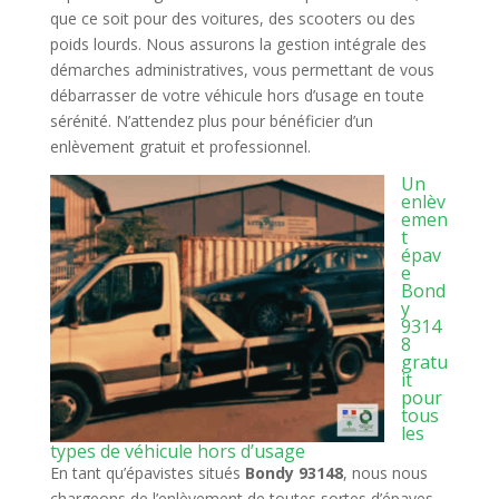
que ce soit pour des voitures, des scooters ou des
poids lourds. Nous assurons la gestion intégrale des
démarches administratives, vous permettant de vous
débarrasser de votre véhicule hors d’usage en toute
sérénité. N’attendez plus pour bénéficier d’un
enlèvement gratuit et professionnel.
Un
enlèv
emen
t
épav
e
Bond
y
9314
8
gratu
it
pour
tous
les
types de véhicule hors d’usage
En tant qu’épavistes situés
Bondy 93148
, nous nous
chargeons de l’enlèvement de toutes sortes d’épaves.