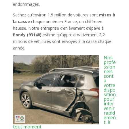
endommagés.
Sachez qu’environ 1,5 million de voitures sont
mises à
la casse
chaque année en France, un chiffre en
hausse. Notre entreprise d’enlèvement d’épave à
Bondy (93148)
estime qu’approximativement 2,2
millions de véhicules sont envoyés à la casse chaque
année.
Nos
profe
ssion
nels
sont
à
votre
dispo
sition
pour
inter
venir
rapid
emen
t, à
tout moment