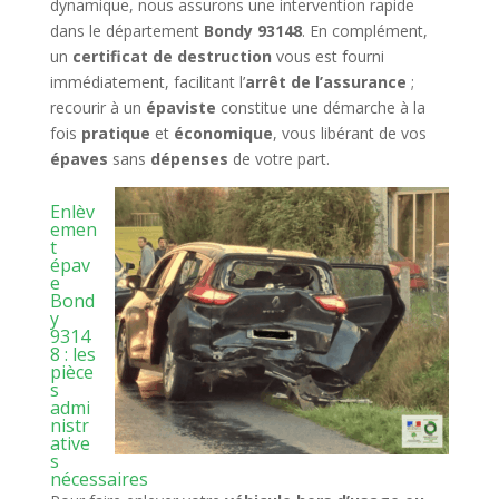
dynamique, nous assurons une intervention rapide
dans le département
Bondy 93148
. En complément,
un
certificat de destruction
vous est fourni
immédiatement, facilitant l’
arrêt de l’assurance
;
recourir à un
épaviste
constitue une démarche à la
fois
pratique
et
économique
, vous libérant de vos
épaves
sans
dépenses
de votre part.
Enlèv
emen
t
épav
e
Bond
y
9314
8 : les
pièce
s
admi
nistr
ative
s
nécessaires