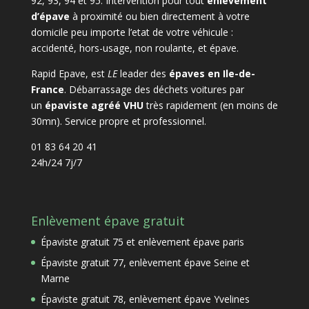
92, 93, 94 et 95. Intervention pour tout
enlèvement
d’épave
à proximité ou bien directement à votre
domicile peu importe l’etat de votre véhicule :
accidenté, hors-usage, non roulante, et épave.
Rapid Epave, est
LE
leader des
épaves en Ile-de-
France
. Débarrassage des déchets voitures par
un
épaviste agréé VHU
très rapidement (en moins de
30mn). Service propre et professionnel.
01 83 64 20 41
24h/24 7j/7
Enlèvement épave gratuit
Épaviste gratuit 75 et enlèvement épave paris
Épaviste gratuit 77, enlèvement épave Seine et
Marne
Épaviste gratuit 78, enlèvement épave Yvelines