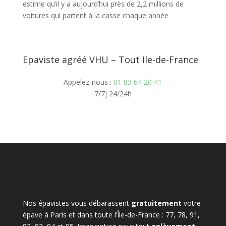
estime qu’il y a aujourd’hui près de 2,2 millions de
voitures qui partent à la casse chaque année
Epaviste agréé VHU – Tout Ile-de-France
Appelez-nous :
01 83 64 20 41
7/7j 24/24h
Nos épavistes vous débarassent
gratuitement
votre
épave à Paris et dans toute l’Île-de-France : 77, 78, 91,