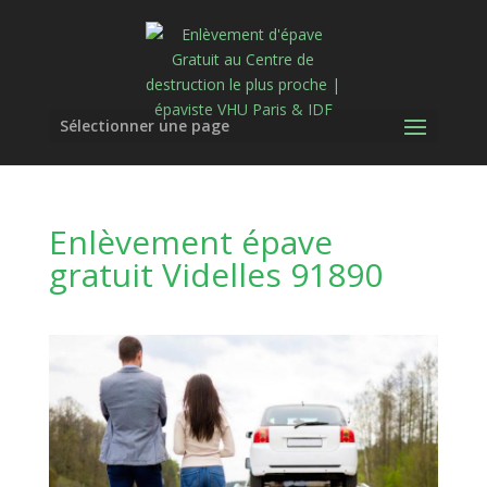
Sélectionner une page
Enlèvement épave
gratuit Videlles 91890