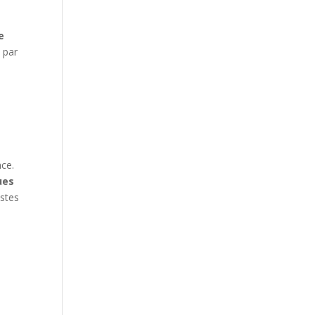
e
e par
nce.
ues
stes