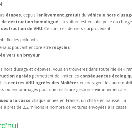
té
.
eurs
étapes
, depuis l’
enlèvement gratuit
du
véhicule hors d’usag
e de destruction homologué
. La voiture est ensuite prise en charg
a
destruction de VHU
. Ce sont ces derniers qui procèdent :
nts fluides polluants
tériaux pouvant encore être
recyclés
ée vers un broyeur
.
 hors d’usage et d’épaves, vous en trouverez dans toute l’Ile-de-Fra
ruction agréés
permettent de limiter les
conséquences écologiq
 Les
centres VHU agréés des Molières
encouragent les automobili
ssants ou endommagés pour une meilleure gestion environnementale.
ises à la casse
chaque année en France, un chiffre en hausse. La
e à près de 2,2 millions le nombre de voitures envoyées à la casse
d’hui