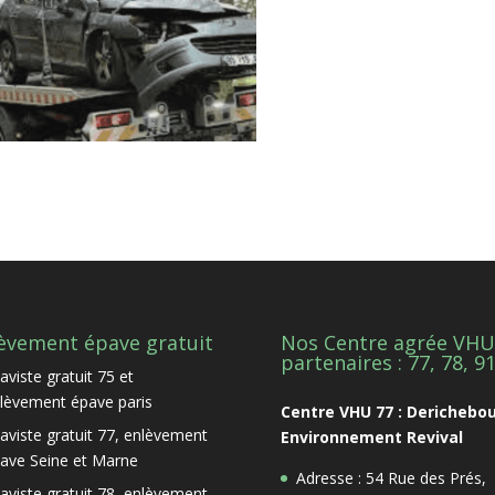
èvement épave gratuit
Nos Centre agrée VHU
partenaires : 77, 78, 9
aviste gratuit 75 et
lèvement épave paris
Centre VHU 77 : Derichebo
aviste gratuit 77, enlèvement
Environnement Revival
ave Seine et Marne
Adresse : 54 Rue des Prés,
aviste gratuit 78, enlèvement