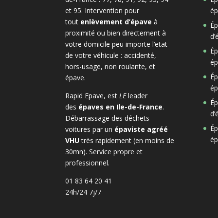
et 95. Intervention pour
ép
tout
enlèvement d’épave
à
Ép
proximité ou bien directement à
d’
votre domicile peu importe l’etat
Ép
de votre véhicule : accidenté,
ép
hors-usage, non roulante, et
Ép
épave.
ép
Rapid Epave, est
LE
leader
Ép
des
épaves en Ile-de-France
.
d’
Débarrassage des déchets
Ép
voitures par un
épaviste agréé
ép
VHU
très rapidement (en moins de
30mn). Service propre et
professionnel.
01 83 64 20 41
24h/24 7j/7