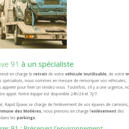
ave 91
à un spécialiste
rend en charge le
retrait
de votre
véhicule inutilisable
, de votre
m
s spécialisés, nous sommes en mesure de remorquer vos véhicules,
s appeler pour fixer un rendez-vous. Toutefois, s’il y a une urgence, n
re appel. Notre équipe est disponible 24h/24 et 7j/7.
ité, Rapid Épave se charge de l’enlèvement de vos épaves de camions,
mmune des Molières
, nous prenons en charge l’
enlèvement
des
dans les
parkings
.
res 91 : Préservez l’environnement