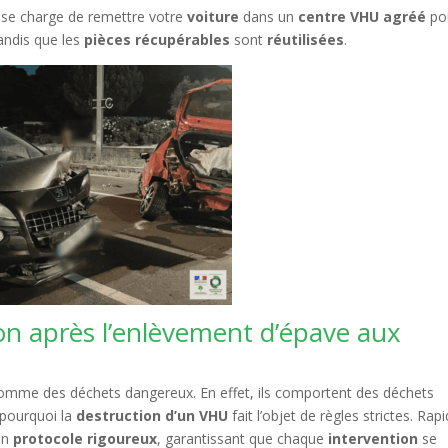
se charge de remettre votre
voiture
dans un
centre VHU agréé
po
tandis que les
pièces récupérables
sont
réutilisées
.
on après l’enlèvement d’épave aux
omme des déchets dangereux. En effet, ils comportent des déchets
 pourquoi la
destruction d’un VHU
fait l’objet de règles strictes. Rapi
un
protocole rigoureux
, garantissant que chaque
intervention
se