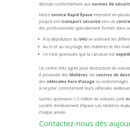
déroule conformément aux
normes de sécuri
Notre
service Rapid Épave
intervient en plusi
jusqu’à son
transport sécurisé
vers un
centr
des professionnels spécialement formés dans l
À la dépollution du
VHU
en enlevant les différe
Au tri et au recyclage des matières et des ma
Ce n’est qu’ensuite que la carcasse est
expédi
Un centre VHU agréé pour destruction de voitures
À proximité des
Molières
, les
centres de dest
des
véhicules hors d’usage
ou endommagés.
à recycler correctement leurs véhicules vieilli
Sachez qu’environ 1,5 million de voitures sont
m
société d’enlèvement d’épave Les Molières évalu
chaque année.
Contactez-nous dès aujour