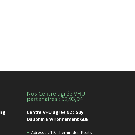
Nos Centre agrée VHU
1
partenaires : 92,93,94
urg
Centre VHU agréé 92 : Guy
Dauphin Environnement GDE
Adresse : 19, chemin des Petits