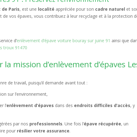
 de Paris
, est une
localité
appréciée pour son
cadre naturel
et so
nt de vos épaves, vous contribuez à leur recyclage et à la protection 
ervice d’
enlèvement d’épave voiture bouray sur juine 91
ainsi que dan
es troux 91470
r la mission d’enlèvement d’épaves Le
nre de travail, puisqu’il demande avant tout :
tion sur l’environnement,
r l’
enlèvement d’épaves
dans des
endroits difficiles d’accès
, y
gérées par nos
professionnels
. Une fois l’
épave récupérée
, un
aire pour
résilier votre assurance
.