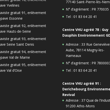
77140 Saint-Pierre-lès-Nem
ave Yvelines
N° d’agrément : PR 770035
aviste gratuit 91, enlèvement
Tel : 01 83 64 20 41
épave Essonne
aviste gratuit 92, enlèvement
Centre VHU agréé 78 : Guy
ave Hauts-de-Seine
Dauphin Environnement G
aviste gratuit 93, enlèvement
ave Seine Saint Denis
Adresse : 33 Rue Geneviève
Aube, 78114 Magny-les-
aviste gratuit 94, enlèvement
Hameaux
épave Val de Marne
N° d’agrément : PR 780000
aviste gratuit 95, enlèvement
ave Val d’Oise
Tel : 01 83 64 20 41
Centre VHU agréé 91 :
Derichebourg Environnem
Revival
Adresse : 37 Quai de l’Indust
91200 Athis-Mons