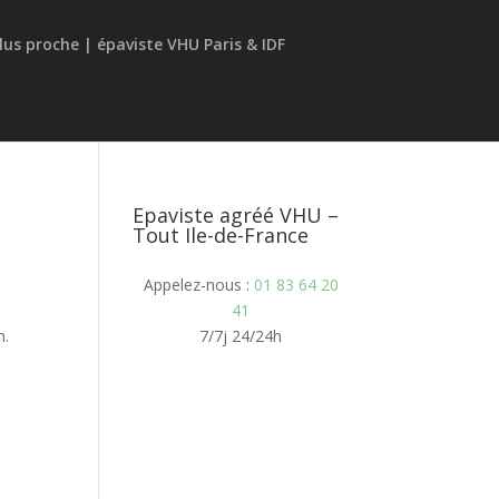
Epaviste agréé VHU –
Tout Ile-de-France
Appelez-nous :
01 83 64 20
41
n.
7/7j 24/24h