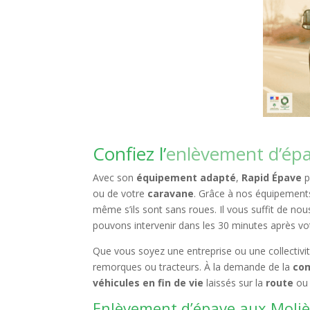
Confiez l’
enlèvement d’ép
Avec son
équipement adapté
,
Rapid Épave
p
ou de votre
caravane
. Grâce à nos équipement
même s’ils sont sans roues. Il vous suffit de nou
pouvons intervenir dans les 30 minutes après vot
Que vous soyez une entreprise ou une collectiv
remorques ou tracteurs. À la demande de la
co
véhicules en fin de vie
laissés sur la
route
ou 
Enlèvement d’épave aux Moliè