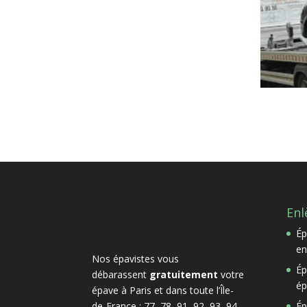
Enl
Ép
en
Nos épavistes vous
Ép
débarassent
gratuitement
votre
ép
épave à Paris et dans toute l’Île-
de-France : 77, 78, 91, 92, 93, 94
Ép