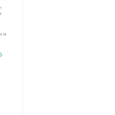
n
de
s la
s