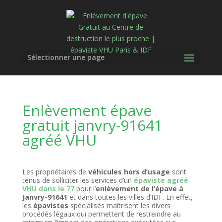
Sélectionner une page
Enlèvement épave
gratuit janvry-91641
agréé VHU
Les propriétaires de
véhicules hors d’usage
sont
tenus de solliciter les services d’un
épaviste agréé
VHU dans le 77
pour l’
enlèvement de l’épave à
Janvry-91641
et dans toutes les villes d’IDF. En effet,
les
épavistes
spécialisés maîtrisent les divers
procédés légaux qui permettent de restreindre au