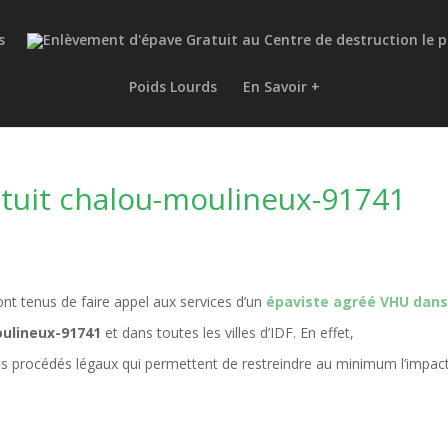
s
Poids Lourds
En Savoir +
tuit chalou-moulineux-91741
nt tenus de faire appel aux services d’un
épaviste agréé VHU dans
oulineux-91741
et dans toutes les villes d’IDF. En effet,
ents procédés légaux qui permettent de restreindre au minimum l’impac