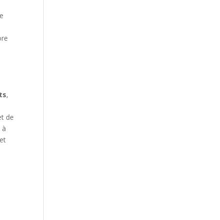
ne
ore
ts
,
t de
 à
et