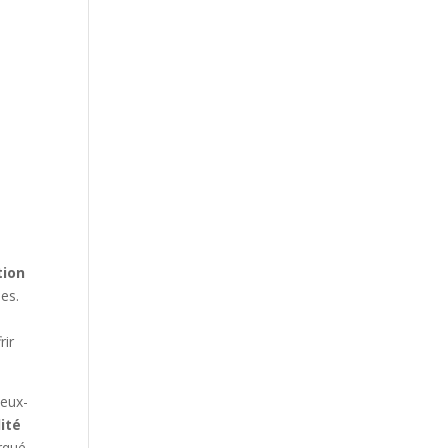
tion
ées.
rir
neux-
ité
orqué