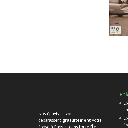
Enl
Ép
en
Nos épavistes vous
Ép
débarassent
gratuitement
votre
ép
épave à Paris et dans toute l’Île-