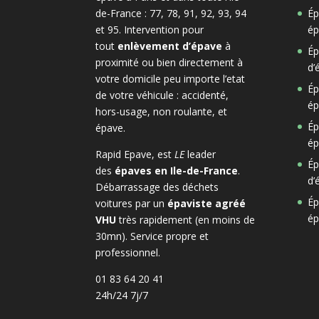
de-France : 77, 78, 91, 92, 93, 94
Ép
et 95. Intervention pour
ép
tout
enlèvement d’épave
à
Ép
proximité ou bien directement à
d’
votre domicile peu importe l’etat
Ép
de votre véhicule : accidenté,
ép
hors-usage, non roulante, et
Ép
épave.
ép
Rapid Epave, est
LE
leader
Ép
des
épaves en Ile-de-France
.
d’
Débarrassage des déchets
Ép
voitures par un
épaviste agréé
ép
VHU
très rapidement (en moins de
30mn). Service propre et
professionnel.
01 83 64 20 41
24h/24 7j/7