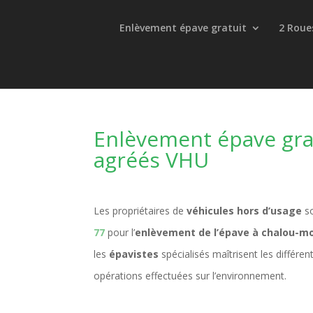
Enlèvement épave gratuit
2 Roue
Enlèvement épave gra
agréés VHU
Les propriétaires de
véhicules hors d’usage
so
77
pour l’
enlèvement de l’épave à chalou-m
les
épavistes
spécialisés maîtrisent les différ
opérations effectuées sur l’environnement.