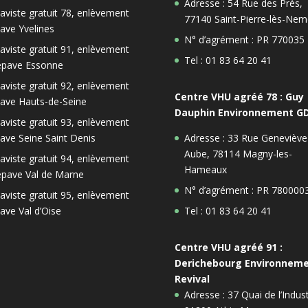
Adresse : 54 Rue des Prés,
aviste gratuit 78, enlèvement
77140 Saint-Pierre-lès-Nem
ave Yvelines
N° d’agrément : PR 770035
aviste gratuit 91, enlèvement
Tel : 01 83 64 20 41
épave Essonne
aviste gratuit 92, enlèvement
Centre VHU agréé 78 : Guy
ave Hauts-de-Seine
Dauphin Environnement G
aviste gratuit 93, enlèvement
ave Seine Saint Denis
Adresse : 33 Rue Geneviève
Aube, 78114 Magny-les-
aviste gratuit 94, enlèvement
Hameaux
épave Val de Marne
N° d’agrément : PR 780000
aviste gratuit 95, enlèvement
ave Val d’Oise
Tel : 01 83 64 20 41
Centre VHU agréé 91 :
Derichebourg Environnem
Revival
Adresse : 37 Quai de l’Indust