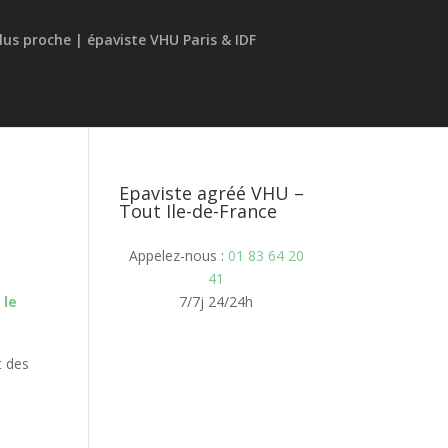
Epaviste agréé VHU –
Tout Ile-de-France
Appelez-nous :
01 83 64 20
41
 le
7/7j 24/24h
t des