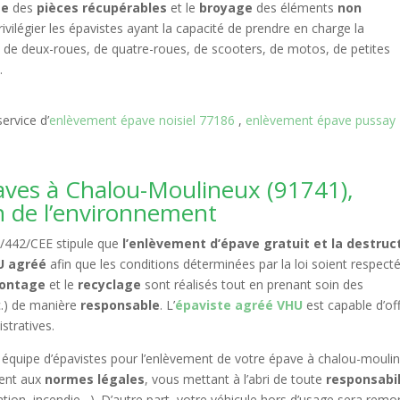
ge
des
pièces récupérables
et le
broyage
des éléments
non
vilégier les épavistes ayant la capacité de prendre en charge la
sse de deux-roues, de quatre-roues, de scooters, de motos, de petites
.
ervice d’
enlèvement épave noisiel 77186
,
enlèvement épave pussay
aves à Chalou-Moulineux (91741),
on de l’environnement
75/442/CEE stipule que
l’enlèvement d’épave gratuit et la destruc
HU agréé
afin que les conditions déterminées par la loi soient respect
ontage
et le
recyclage
sont réalisés tout en prenant soin des
c.) de manière
responsable
. L’
épaviste agréé VHU
est capable d’off
tratives.
tre équipe d’épavistes pour l’enlèvement de votre épave à chalou-mouli
ent aux
normes légales
, vous mettant à l’abri de toute
responsabil
ication, incendie…). D’autre part, votre véhicule hors d’usage sera rem