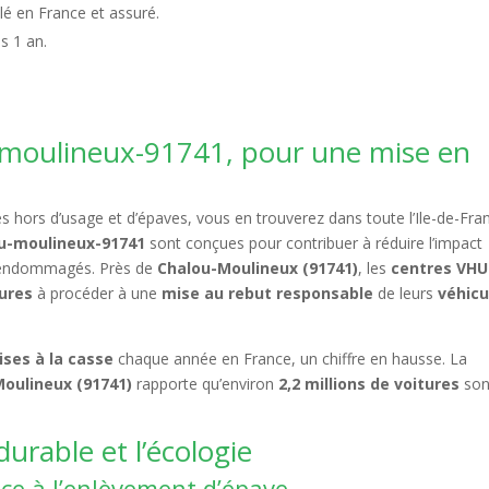
lé en France et assuré.
s 1 an.
.
-moulineux-91741, pour une mise en
 hors d’usage et d’épaves, vous en trouverez dans toute l’Ile-de-Fra
ou-moulineux-91741
sont conçues pour contribuer à réduire l’impact
 endommagés. Près de
Chalou-Moulineux (91741)
, les
centres VHU
tures
à procéder à une
mise au rebut responsable
de leurs
véhicu
ises à la casse
chaque année en France, un chiffre en hausse. La
oulineux (91741)
rapporte qu’environ
2,2 millions de voitures
son
urable et l’écologie
ce à l’enlèvement d’épave