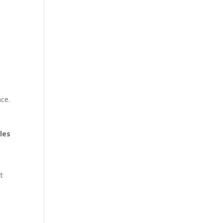
nce.
les
t