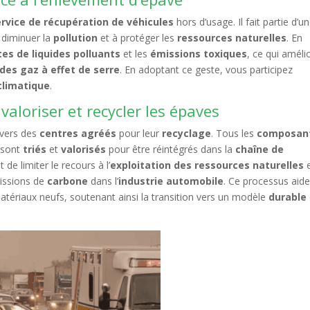
ervice de récupération de véhicules
hors d’usage. Il fait partie d’u
à diminuer la
pollution
et à protéger les
ressources naturelles
. En
tes de liquides polluants
et les
émissions toxiques
, ce qui améli
des gaz à effet de serre
. En adoptant ce geste, vous participez
climatique
.
valoriser et recycler les épaves
 vers des
centres agréés
pour leur
recyclage
. Tous les
composan
 sont
triés
et
valorisés
pour être réintégrés dans la
chaîne de
de limiter le recours à l’
exploitation des ressources naturelles
e
issions de
carbone
dans l’
industrie automobile
. Ce processus aide
atériaux neufs, soutenant ainsi la transition vers un modèle
durable