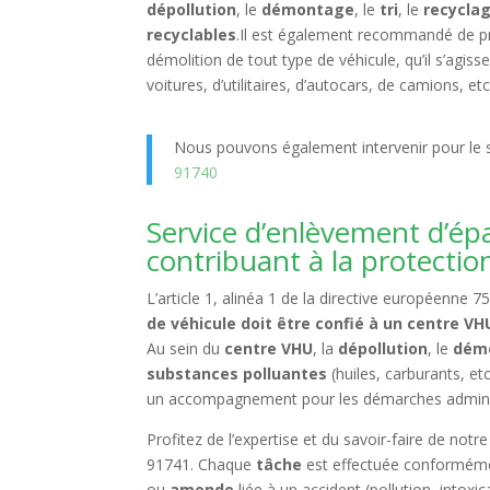
dépollution
, le
démontage
, le
tri
, le
recycla
recyclables
.Il est également recommandé de pri
démolition de tout type de véhicule, qu’il s’agi
voitures, d’utilitaires, d’autocars, de camions, etc
Nous pouvons également intervenir pour le s
91740
Service d’enlèvement d’ép
contribuant à la protecti
L’article 1, alinéa 1 de la directive européenne 
de véhicule doit être confié à un centre V
Au sein du
centre VHU
, la
dépollution
, le
dém
substances polluantes
(huiles, carburants, et
un accompagnement pour les démarches adminis
Profitez de l’expertise et du savoir-faire de no
91741. Chaque
tâche
est effectuée conformém
ou
amende
liée à un accident (pollution, intox