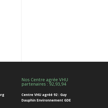
Nos Centre agrée VHU
1
partenaires : 92,93,94
urg
Centre VHU agréé 92 : Guy
Dauphin Environnement GDE