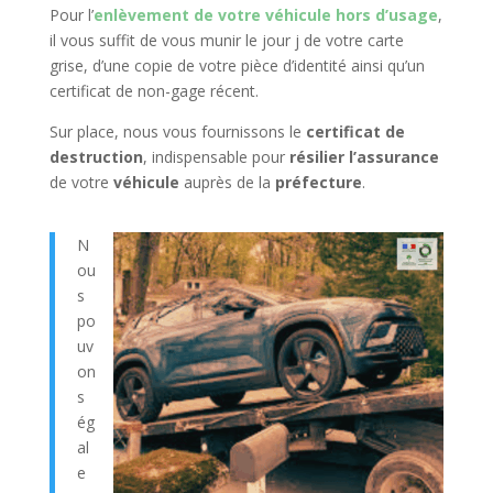
Pour l’
enlèvement de votre véhicule hors d’usage
,
il vous suffit de vous munir le jour j de votre carte
grise, d’une copie de votre pièce d’identité ainsi qu’un
certificat de non-gage récent.
Sur place, nous vous fournissons le
certificat de
destruction
, indispensable pour
résilier l’assurance
de votre
véhicule
auprès de la
préfecture
.
N
ou
s
po
uv
on
s
ég
al
e