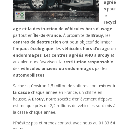
agréé
s
pour
le
recycl
age et la destruction de véhicules hors d’usage
partout en
Île-de-France
. À proximité de
Brouy
, les
centres de destruction
ont pour objectif de limiter
l’
impact écologique
des
véhicules hors d’usage
ou
endommages
. Les
centres agréés VHU
à
Brouy
et
aux alentours favorisent la
restitution responsable
des
véhicules anciens ou endommagés
par les
automobilistes
.
Sachez qu’environ 1,5 million de voitures sont
mises à
la casse
chaque année en France, un chiffre en
hausse. À
Brouy,
notre société d’enlèvement d’épave
estime que près de 2,2 millions de véhicules sont mis à
la casse chaque année.
N’hésitez pas et prenez contact avec nous au 01 83 64