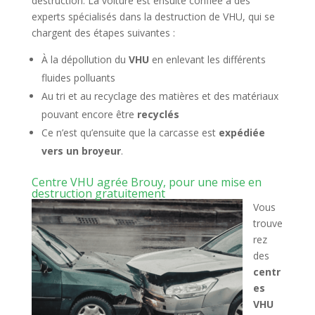
destruction. La voiture est ensuite confiée à des
experts spécialisés dans la destruction de VHU, qui se
chargent des étapes suivantes :
À la dépollution du
VHU
en enlevant les différents
fluides polluants
Au tri et au recyclage des matières et des matériaux
pouvant encore être
recyclés
Ce n’est qu’ensuite que la carcasse est
expédiée
vers un broyeur
.
Centre VHU agrée Brouy, pour une mise en
destruction gratuitement
Vous
trouve
rez
des
centr
es
VHU