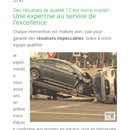
20 41.
Des résultats de qualité ? C’est notre travail !
Une expertise au service de
l’excellence
Chaque intervention est réalisée avec soin pour
garantir des
résultats impeccables
. Grâce à notre
équipe qualifiée
et
expéri
menté
e,
nous
assur
ons
un
enlève
ment
d’épav
e conforme aux normes en vigueur, tout en préservant