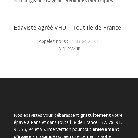
encourageant l’usage des
véhicules électriques
.
Epaviste agréé VHU – Tout Ile-de-France
Appelez-nous :
01 83 64 20 41
7/7j 24/24h
Nos épavistes vous débarassent
gratuitement
votre
épave à Paris et dans toute l’Île-de-France : 77, 78, 91,
92, 93, 94 et 95. Intervention pour tout
enlèvement
d’épave
à proximité ou bien directement à votre