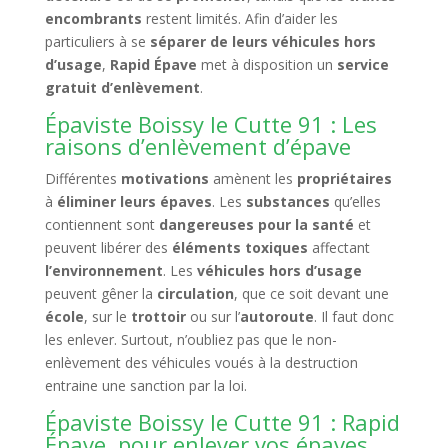
encombrants
restent limités. Afin d’aider les
particuliers à se
séparer de leurs véhicules hors
d’usage
,
Rapid Épave
met à disposition un
service
gratuit d’enlèvement
.
Épaviste Boissy le Cutte 91 : Les
raisons d’enlèvement d’épave
Différentes
motivations
amènent les
propriétaires
à
éliminer leurs épaves
. Les
substances
qu’elles
contiennent sont
dangereuses pour la santé
et
peuvent libérer des
éléments toxiques
affectant
l’environnement
. Les
véhicules hors d’usage
peuvent gêner la
circulation
, que ce soit devant une
école
, sur le
trottoir
ou sur l’
autoroute
. Il faut donc
les enlever. Surtout, n’oubliez pas que le non-
enlèvement des véhicules voués à la destruction
entraine une sanction par la loi.
Épaviste Boissy le Cutte 91 : Rapid
Épave, pour enlever vos épaves