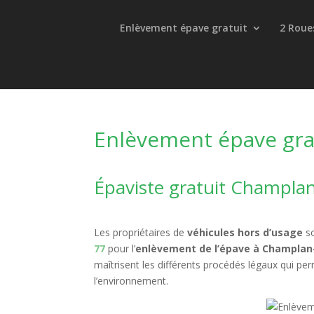
Enlèvement épave gratuit
2 Roue
Enlèvement épave gra
Épaviste gratuit Champl
Les propriétaires de
véhicules hors d’usage
so
77
pour l’
enlèvement de l’épave à Champla
maîtrisent les différents procédés légaux qui p
l’environnement.