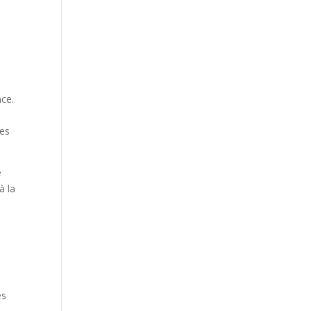
nce.
es
e
à la
es