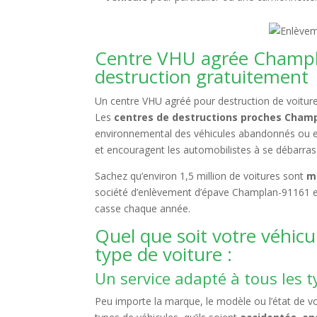
Centre VHU agrée Champl
destruction gratuitement
Un centre VHU agréé pour destruction de voitures
Les
centres de destructions proches Cham
environnemental des véhicules abandonnés o
et encouragent les automobilistes à se débarra
Sachez qu’environ 1,5 million de voitures sont
m
société d’enlèvement d’épave Champlan-91161 esti
casse chaque année.
Quel que soit votre véhicul
type de voiture :
Un service adapté à tous les t
Peu importe la marque, le modèle ou l’état de vot