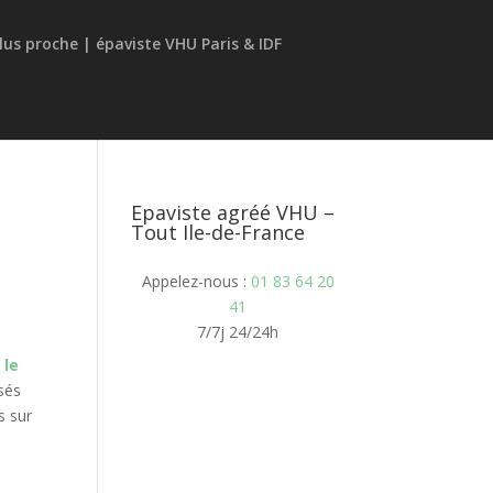
Epaviste agréé VHU –
Tout Ile-de-France
Appelez-nous :
01 83 64 20
41
7/7j 24/24h
 le
sés
s sur