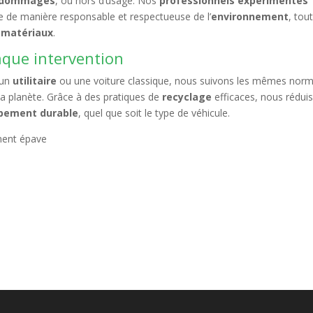
dommagés
, ou hors d’usage. Nos
professionnels expérimentés
ge de manière responsable et respectueuse de l’
environnement
, tou
s matériaux
.
que intervention
 un
utilitaire
ou une voiture classique, nous suivons les mêmes nor
 la planète. Grâce à des pratiques de
recyclage
efficaces, nous rédui
pement durable
, quel que soit le type de véhicule.