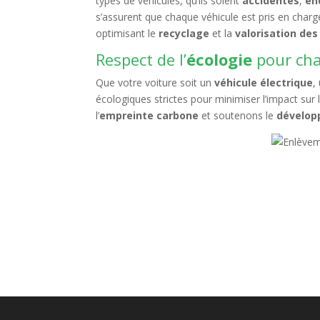
types de véhicules, qu’ils soient
accidentés
,
en
s’assurent que chaque véhicule est pris en char
optimisant le
recyclage
et la
valorisation de
Respect de l’
écologie
pour cha
Que votre voiture soit un
véhicule électrique
,
écologiques strictes pour minimiser l’impact sur
l’
empreinte carbone
et soutenons le
dévelop