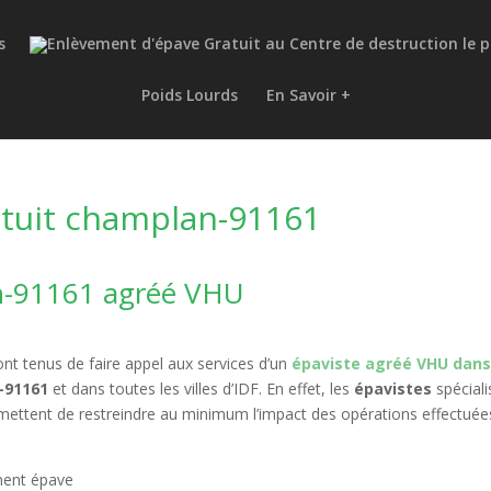
s
Poids Lourds
En Savoir +
tuit champlan-91161
an-91161 agréé VHU
nt tenus de faire appel aux services d’un
épaviste agréé VHU dans
n-91161
et dans toutes les villes d’IDF. En effet, les
épavistes
spéciali
ermettent de restreindre au minimum l’impact des opérations effectuée