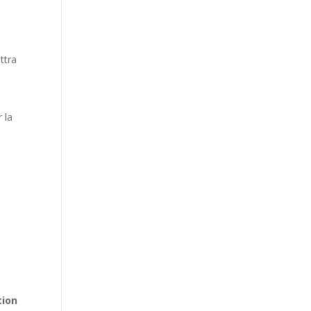
ttra
 la
tion