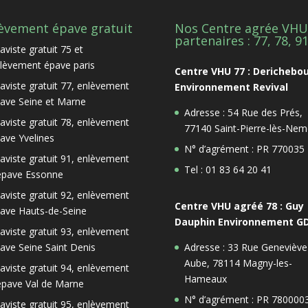
èvement épave gratuit
Nos Centre agrée VHU
partenaires : 77, 78, 9
aviste gratuit 75 et
lèvement épave paris
Centre VHU 77 : Derichebo
aviste gratuit 77, enlèvement
Environnement Revival
ave Seine et Marne
Adresse : 54 Rue des Prés,
aviste gratuit 78, enlèvement
77140 Saint-Pierre-lès-Nem
ave Yvelines
N° d’agrément : PR 770035
aviste gratuit 91, enlèvement
Tel : 01 83 64 20 41
épave Essonne
aviste gratuit 92, enlèvement
Centre VHU agréé 78 : Guy
ave Hauts-de-Seine
Dauphin Environnement G
aviste gratuit 93, enlèvement
ave Seine Saint Denis
Adresse : 33 Rue Geneviève
Aube, 78114 Magny-les-
aviste gratuit 94, enlèvement
Hameaux
épave Val de Marne
N° d’agrément : PR 780000
aviste gratuit 95, enlèvement