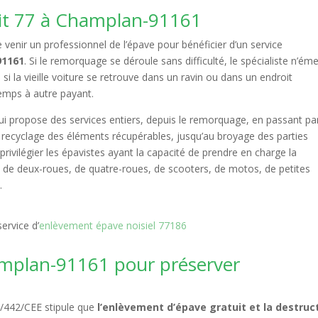
it 77 à Champlan-91161
 venir un professionnel de l’épave pour bénéficier d’un service
91161
. Si le remorquage se déroule sans difficulté, le spécialiste n’éme
s, si la vieille voiture se retrouve dans un ravin ou dans un endroit
 temps à autre payant.
i propose des services entiers, depuis le remorquage, en passant par
le recyclage des éléments récupérables, jusqu’au broyage des parties
rivilégier les épavistes ayant la capacité de prendre en charge la
sse de deux-roues, de quatre-roues, de scooters, de motos, de petites
.
ervice d’
enlèvement épave noisiel 77186
mplan-91161 pour préserver
75/442/CEE stipule que
l’enlèvement d’épave gratuit et la destruc