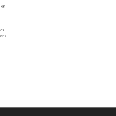
t en
mes
sons