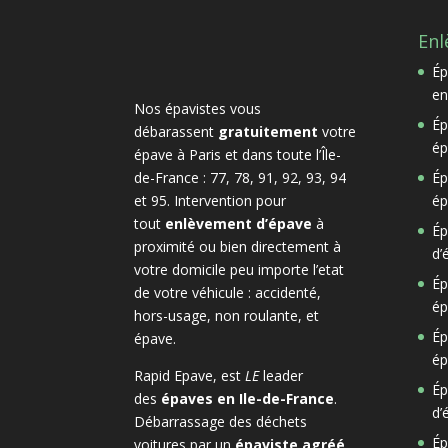
Enl
Ép
en
Nos épavistes vous
Ép
débarassent
gratuitement
votre
ép
épave à Paris et dans toute l’Île-
de-France : 77, 78, 91, 92, 93, 94
Ép
et 95. Intervention pour
ép
tout
enlèvement d’épave
à
Ép
proximité ou bien directement à
d’
votre domicile peu importe l’etat
Ép
de votre véhicule : accidenté,
ép
hors-usage, non roulante, et
Ép
épave.
ép
Rapid Epave, est
LE
leader
Ép
des
épaves en Ile-de-France
.
d’
Débarrassage des déchets
Ép
voitures par un
épaviste agréé