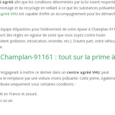
HU agréé
afin que les conditions déterminées par la loi soient respect
montage et du recyclage en veillant à ce que les substances polluante
agréé VHU
est capable d’offrir un accompagnement pour les démarc
tre équipe d’épavistes pour l’enlèvement de votre épave à Champlan-91
pect des règles en vigueur de sorte que vous soyez contre toute
nt (pollution, intoxication, incendie, etc.). D’autre part, votre véhicu
e.
Champlan-91161 : tout sur la prime à
 s’engageant à mettre ce dernier dans un
centre agréé VHU
, peut
aite le remplacer par une voiture moins polluante. Cette prime, égalem
ribuée uniquement sous certaines conditions :
lé en France et assuré.
s un an.
.