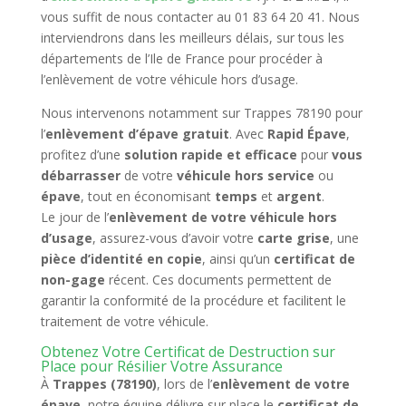
vous suffit de nous contacter au 01 83 64 20 41. Nous
interviendrons dans les meilleurs délais, sur tous les
départements de l’Ile de France pour procéder à
l’enlèvement de votre véhicule hors d’usage.
Nous intervenons notamment sur Trappes 78190 pour
l’
enlèvement d’épave gratuit
. Avec
Rapid Épave
,
profitez d’une
solution rapide et efficace
pour
vous
débarrasser
de votre
véhicule hors service
ou
épave
, tout en économisant
temps
et
argent
.
Le jour de l’
enlèvement de votre véhicule hors
d’usage
, assurez-vous d’avoir votre
carte grise
, une
pièce d’identité en copie
, ainsi qu’un
certificat de
non-gage
récent. Ces documents permettent de
garantir la conformité de la procédure et facilitent le
traitement de votre véhicule.
Obtenez Votre Certificat de Destruction sur
Place pour Résilier Votre Assurance
À
Trappes (78190)
, lors de l’
enlèvement de votre
épave
, notre équipe délivre sur place le
certificat de