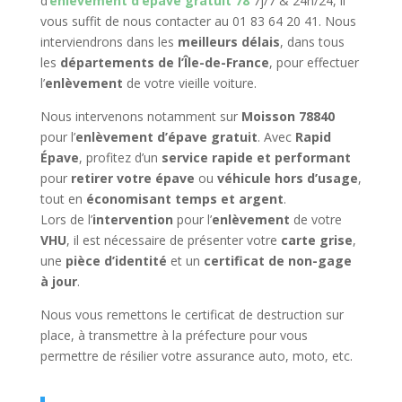
d’
enlèvement d’épave gratuit 78
7j/7 & 24h/24, il
vous suffit de nous contacter au 01 83 64 20 41. Nous
interviendrons dans les
meilleurs délais
, dans tous
les
départements de l’Île-de-France
, pour effectuer
l’
enlèvement
de votre vieille voiture.
Nous intervenons notamment sur
Moisson 78840
pour l’
enlèvement d’épave gratuit
. Avec
Rapid
Épave
, profitez d’un
service rapide et performant
pour
retirer votre épave
ou
véhicule hors d’usage
,
tout en
économisant temps et argent
.
Lors de l’
intervention
pour l’
enlèvement
de votre
VHU
, il est nécessaire de présenter votre
carte grise
,
une
pièce d’identité
et un
certificat de non-gage
à jour
.
Nous vous remettons le certificat de destruction sur
place, à transmettre à la préfecture pour vous
permettre de résilier votre assurance auto, moto, etc.