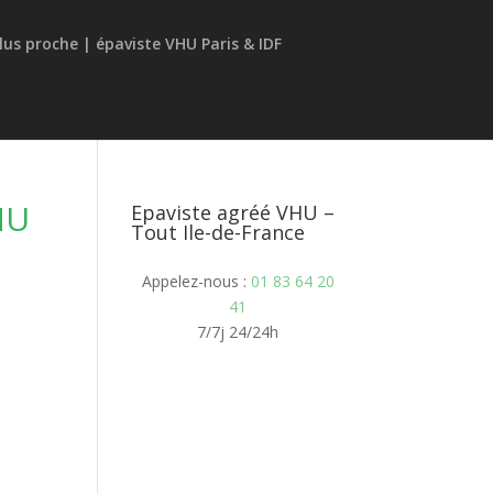
HU
Epaviste agréé VHU –
Tout Ile-de-France
Appelez-nous :
01 83 64 20
41
7/7j 24/24h