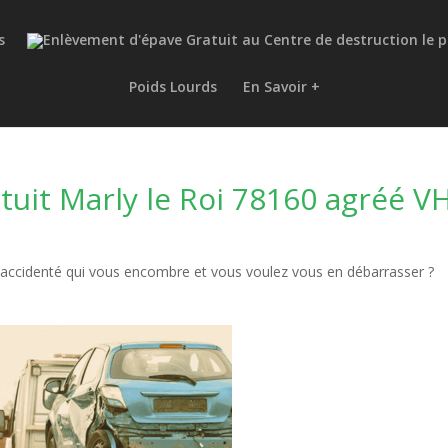
s
Poids Lourds
En Savoir +
uit Marly le Roi 78160 agréé V
accidenté qui vous encombre et vous voulez vous en débarrasser ?