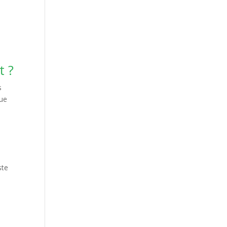
t ?
s
que
ste