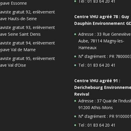
Tel : 01 83 64 20 41
épave Essonne
aviste gratuit 92, enlèvement
Centre VHU agréé 78 : Guy
ave Hauts-de-Seine
Dauphin Environnement G
aviste gratuit 93, enlèvement
ave Seine Saint Denis
Adresse : 33 Rue Geneviève
Aube, 78114 Magny-les-
aviste gratuit 94, enlèvement
Hameaux
épave Val de Marne
N° d’agrément : PR 780000
aviste gratuit 95, enlèvement
ave Val d’Oise
Tel : 01 83 64 20 41
Centre VHU agréé 91 :
Derichebourg Environnem
Revival
Adresse : 37 Quai de l’Indust
91200 Athis-Mons
N° d’agrément : PR 910000
Tel : 01 83 64 20 41