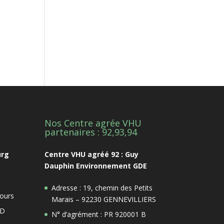
Nos Centre agrée VHU
1
partenaires : 92,93,94
urg
Centre VHU agréé 92 : Guy
Dauphin Environnement GDE
Adresse : 19, chemin des Petits
ours
Marais – 92230 GENNEVILLIERS
 D
N° d’agrément : PR 920001 B