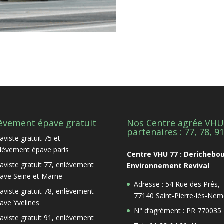
èvement épave gratuit
Nos Centre agrée VHU
partenaires : 77, 78, 9
aviste gratuit 75 et
lèvement épave paris
Centre VHU 77 : Derichebo
aviste gratuit 77, enlèvement
Environnement Revival
ave Seine et Marne
Adresse : 54 Rue des Prés,
aviste gratuit 78, enlèvement
77140 Saint-Pierre-lès-Nem
ave Yvelines
N° d’agrément : PR 770035
aviste gratuit 91, enlèvement