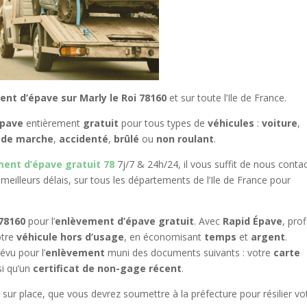
nt d’épave sur Marly le Roi 78160
et sur toute l’Ile de France.
épave
entièrement
gratuit
pour tous types de
véhicules
:
voiture
,
 de marche
,
accidenté
,
brûlé
ou
non roulant
.
ent d’épave gratuit 78
7j/7 & 24h/24, il vous suffit de nous conta
meilleurs délais, sur tous les départements de l’Ile de France pour
 78160
pour l’
enlèvement d’épave gratuit
. Avec
Rapid Épave
, prof
otre
véhicule hors d’usage
, en économisant
temps
et
argent
.
évu pour l’
enlèvement
muni des documents suivants : votre
carte
si qu’un
certificat de non-gage récent
.
 sur place, que vous devrez soumettre à la préfecture pour résilier vo