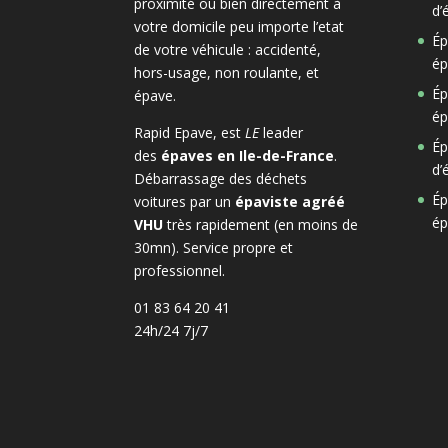
proximité ou bien directement à
d’
votre domicile peu importe l’etat
Ép
de votre véhicule : accidenté,
ép
hors-usage, non roulante, et
Ép
épave.
ép
Rapid Epave, est
LE
leader
Ép
des
épaves en Ile-de-France
.
d’
Débarrassage des déchets
Ép
voitures par un
épaviste agréé
ép
VHU
très rapidement (en moins de
30mn). Service propre et
professionnel.
01 83 64 20 41
24h/24 7j/7