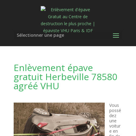
Sélectionner une page
Enlèvement épave
gratuit Herbeville 78580
agréé VHU
Vous
possé
dez
une
voitur
e en