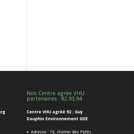
Nos Centre agrée VHU
1
partenaires : 92,93,94
urg
Centre VHU agréé 92 : Guy
Dauphin Environnement GDE
Adresse : 19, chemin des Petits