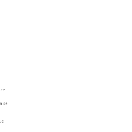
nce.
 à se
ue