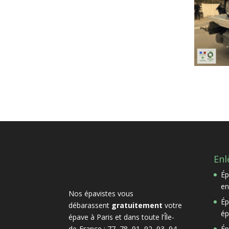
Enl
Ép
en
Nos épavistes vous
Ép
débarassent
gratuitement
votre
ép
épave à Paris et dans toute l’Île-
de-France : 77, 78, 91, 92, 93, 94
Ép