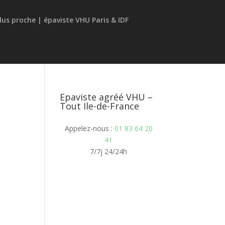
Epaviste agréé VHU –
Tout Ile-de-France
Appelez-nous :
01 83 64 20
41
7/7j 24/24h