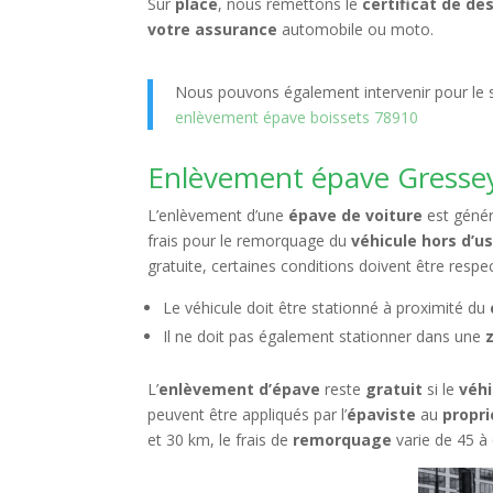
Sur
place
, nous remettons le
certificat de de
votre assurance
automobile ou moto.
Nous pouvons également intervenir pour le s
enlèvement épave boissets 78910
Enlèvement épave Gressey 78
L’enlèvement d’une
épave de voiture
est génér
frais pour le remorquage du
véhicule hors d’u
gratuite, certaines conditions doivent être respe
Le véhicule doit être stationné à proximité du
Il ne doit pas également stationner dans une
L’
enlèvement d’épave
reste
gratuit
si le
véhi
peuvent être appliqués par l’
épaviste
au
propri
et 30 km, le frais de
remorquage
varie de 45 à