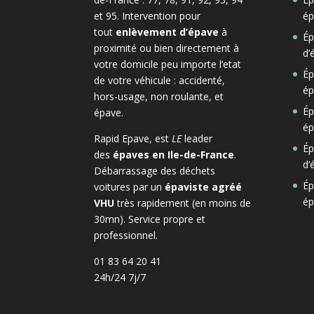
et 95. Intervention pour
ép
tout
enlèvement d’épave
à
Ép
proximité ou bien directement à
d’
votre domicile peu importe l’etat
Ép
de votre véhicule : accidenté,
ép
hors-usage, non roulante, et
Ép
épave.
ép
Rapid Epave, est
LE
leader
Ép
des
épaves en Ile-de-France
.
d’
Débarrassage des déchets
Ép
voitures par un
épaviste agréé
ép
VHU
très rapidement (en moins de
30mn). Service propre et
professionnel.
01 83 64 20 41
24h/24 7j/7