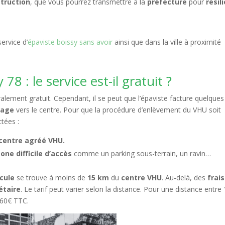
struction
, que vous pourrez transmettre à la
préfecture
pour
résili
ervice d’
épaviste boissy sans avoir
ainsi que dans la ville à proximité
 : le service est-il gratuit ?
alement gratuit. Cependant, il se peut que l’épaviste facture quelques
sage
vers le centre. Pour que la procédure d’enlèvement du VHU soit
ctées :
centre agréé VHU.
zone difficile d’accès
comme un parking sous-terrain, un ravin…
cule
se trouve à moins de
15 km
du
centre VHU
. Au‑delà, des
frais
étaire
. Le tarif peut varier selon la distance. Pour une distance entre
 60€ TTC.