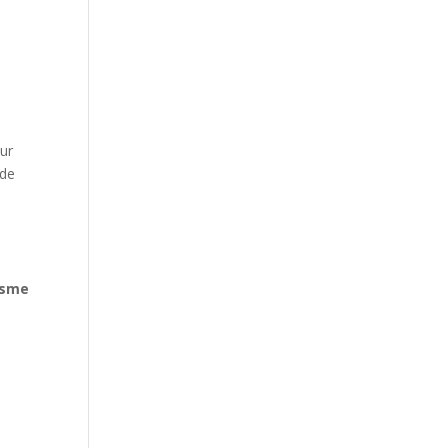
sur
de
isme