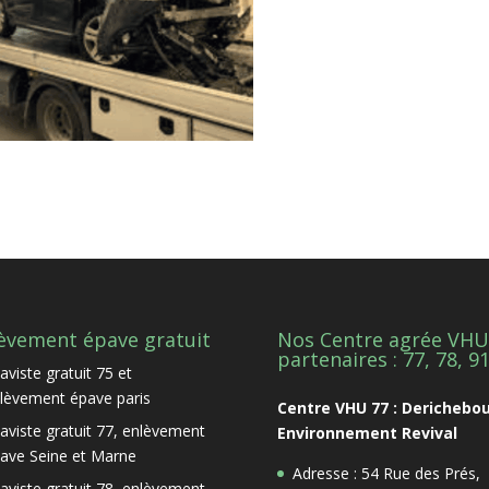
èvement épave gratuit
Nos Centre agrée VHU
partenaires : 77, 78, 9
aviste gratuit 75 et
lèvement épave paris
Centre VHU 77 : Derichebo
aviste gratuit 77, enlèvement
Environnement Revival
ave Seine et Marne
Adresse : 54 Rue des Prés,
aviste gratuit 78, enlèvement