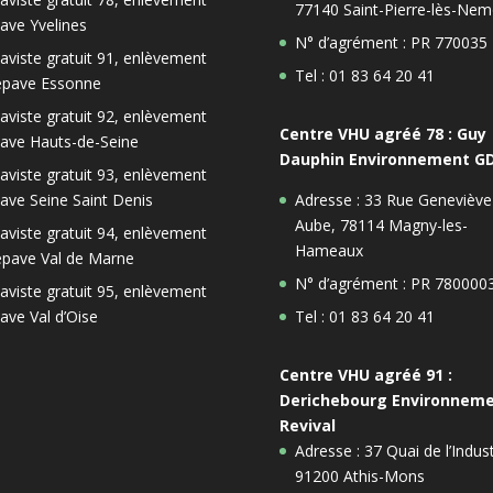
77140 Saint-Pierre-lès-Nem
ave Yvelines
N° d’agrément : PR 770035
aviste gratuit 91, enlèvement
Tel : 01 83 64 20 41
épave Essonne
aviste gratuit 92, enlèvement
Centre VHU agréé 78 : Guy
ave Hauts-de-Seine
Dauphin Environnement G
aviste gratuit 93, enlèvement
ave Seine Saint Denis
Adresse : 33 Rue Geneviève
Aube, 78114 Magny-les-
aviste gratuit 94, enlèvement
Hameaux
épave Val de Marne
N° d’agrément : PR 780000
aviste gratuit 95, enlèvement
ave Val d’Oise
Tel : 01 83 64 20 41
Centre VHU agréé 91 :
Derichebourg Environnem
Revival
Adresse : 37 Quai de l’Indust
91200 Athis-Mons