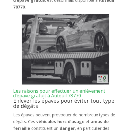
d’épave gratuit
est désormais disponible à
Auteuil
78770
.
Les raisons pour effectuer un enlèvement
d’épave gratuit à Auteuil 78770
Enlever les épaves pour éviter tout type
de dégâts
Les épaves peuvent provoquer de nombreux types de
dégâts. Ces
véhicules hors d’usage
et
amas de
ferraille
constituent un
danger
, en particulier des