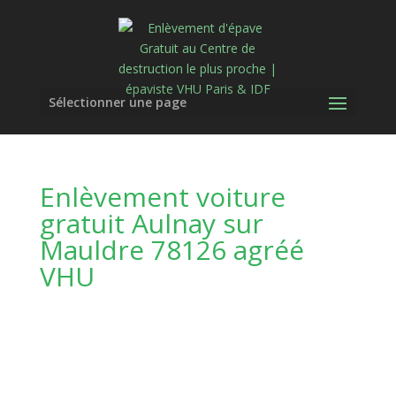
Sélectionner une page
Enlèvement voiture
gratuit Aulnay sur
Mauldre 78126 agréé
VHU