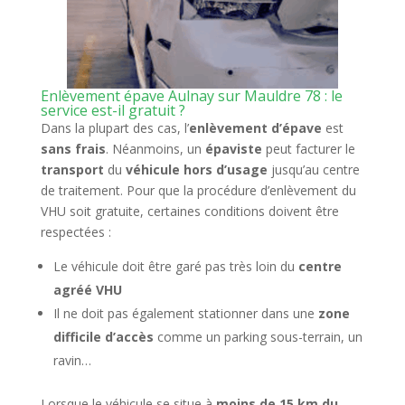
Enlèvement épave Aulnay sur Mauldre 78 : le
service est-il gratuit ?
Dans la plupart des cas, l’
enlèvement d’épave
est
sans frais
. Néanmoins, un
épaviste
peut facturer le
transport
du
véhicule hors d’usage
jusqu’au centre
de traitement. Pour que la procédure d’enlèvement du
VHU soit gratuite, certaines conditions doivent être
respectées :
Le véhicule doit être garé pas très loin du
centre
agréé VHU
Il ne doit pas également stationner dans une
zone
difficile d’accès
comme un parking sous-terrain, un
ravin…
Lorsque le véhicule se situe à
moins de 15 km du