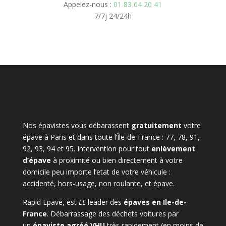
Appelez-nous :
01 83 64 20 41
7/7j 24/24h
Nos épavistes vous débarassent
gratuitement
votre
épave à Paris et dans toute l’Île-de-France : 77, 78, 91,
92, 93, 94 et 95. Intervention pour tout
enlèvement
d’épave
à proximité ou bien directement à votre
domicile peu importe l’etat de votre véhicule :
accidenté, hors-usage, non roulante, et épave.
Rapid Epave, est
LE
leader des
épaves en Ile-de-
France
. Débarrassage des déchets voitures par
un
épaviste agréé VHU
très rapidement (en moins de