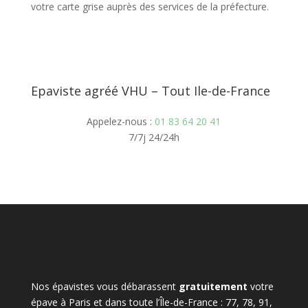
votre carte grise auprès des services de la préfecture.
Epaviste agréé VHU – Tout Ile-de-France
Appelez-nous :
01 83 64 20 41
7/7j 24/24h
Nos épavistes vous débarassent
gratuitement
votre
épave à Paris et dans toute l’Île-de-France : 77, 78, 91,